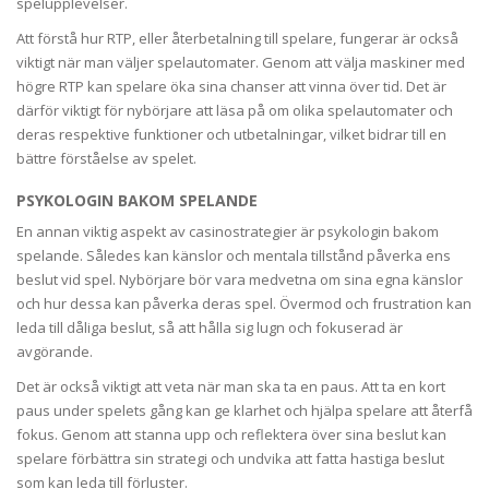
spelupplevelser.
Att förstå hur RTP, eller återbetalning till spelare, fungerar är också
viktigt när man väljer spelautomater. Genom att välja maskiner med
högre RTP kan spelare öka sina chanser att vinna över tid. Det är
därför viktigt för nybörjare att läsa på om olika spelautomater och
deras respektive funktioner och utbetalningar, vilket bidrar till en
bättre förståelse av spelet.
PSYKOLOGIN BAKOM SPELANDE
En annan viktig aspekt av casinostrategier är psykologin bakom
spelande. Således kan känslor och mentala tillstånd påverka ens
beslut vid spel. Nybörjare bör vara medvetna om sina egna känslor
och hur dessa kan påverka deras spel. Övermod och frustration kan
leda till dåliga beslut, så att hålla sig lugn och fokuserad är
avgörande.
Det är också viktigt att veta när man ska ta en paus. Att ta en kort
paus under spelets gång kan ge klarhet och hjälpa spelare att återfå
fokus. Genom att stanna upp och reflektera över sina beslut kan
spelare förbättra sin strategi och undvika att fatta hastiga beslut
som kan leda till förluster.