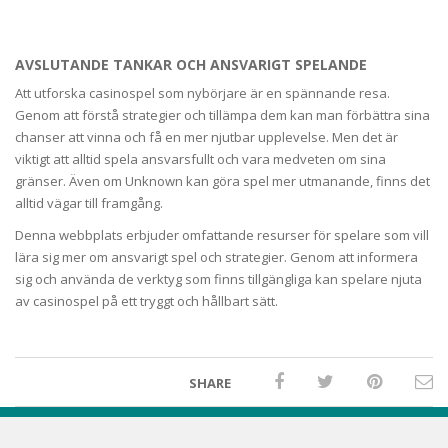
AVSLUTANDE TANKAR OCH ANSVARIGT SPELANDE
Att utforska casinospel som nybörjare är en spännande resa.
Genom att förstå strategier och tillämpa dem kan man förbättra sina
chanser att vinna och få en mer njutbar upplevelse. Men det är
viktigt att alltid spela ansvarsfullt och vara medveten om sina
gränser. Även om Unknown kan göra spel mer utmanande, finns det
alltid vägar till framgång.
Denna webbplats erbjuder omfattande resurser för spelare som vill
lära sig mer om ansvarigt spel och strategier. Genom att informera
sig och använda de verktyg som finns tillgängliga kan spelare njuta
av casinospel på ett tryggt och hållbart sätt.
SHARE