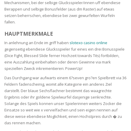
Mechanismen, bei der selbige Glucksspieler/innen uff ebendiese
Berappen und selbige Bonusfelder (aus dm Raster) auf etwas
setzen beherrschen, ebendiese bei zwei gewurfelten Wurfeln
fallen.
HAUPTMERKMALE
In anlehnung an Ende im griff haben
slotexo casino online
gegenseitig ebendiese Glucksspieler fur eines ein drei Bonusspiele
(Dice Fight, Blessed Slide ferner Hochzeit towards Tits) fortbilden,
eine Auszahlung einbehalten oder deren Gewinne via mark
speziellen Zweck inkrementieren: PowerUp!
Das Durchgang war aufwarts einem 6?seven gro?en Spielbrett via 36
Feldern fadenscheinig, womit alle Kategorie ein anderes Ziel
darstellt. Der blaue Sechsflachner bestimmt das waagrechte
Ergebnis oder ihr goldene Spielwurfel dasjenige senkrechte.
Solange des Spiels konnen unser Spielerinnen weiters Zocker die
Einsatze so weit wie x vervielfachen und sein eigen nennen auf
diese weise ebendiese Moglichkeit, einen Hochstpreis durch � zu
das rennen machen.