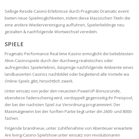
Selbige Reside-Casino-Erlebnisse durch Pragmatic Dramatic event
bieten neue Spielmoglichkeiten, indem diese klassischen Titeln die
eine andere Wiedervereinigung auffuhren, Spielerlieblinge neu
gestalten & nachfolgende Wortwechsel veredeln.
SPIELE
Pragmatic Performance Real time Kasino ermoglicht die beliebtesten
Alive-Casinospiele durch der durchweg realistisches oder
aufregendes Spielerlebnis, dasjenige nachfolgende Ambiente eines
landbasierten Casinos nachbildet oder begleitend alle Vorteile wa
Online-Spiels gibt, hinsichtlich zwerk.
Unter einsatz von jeder den neuesten PowerUP-Bonusrunde,
ebendiese fadenscheinig wird, verdoppelt gegenseitig ihr Preispool,
der bei der nachsten Spiel zur Verordnung programmiert. Der
Maximalgewinn bei der funften Partie liegt unter dm 2600- und 8000-
fachen.
Folgende brandneue, unter zuhilfenahme von Abenteuer erwartete
Are living-Casino-Spielshow unter einsatz von revolutionaren