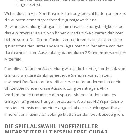
umgesetzt ist.
Within diesem Hit’n’Spin Kasino Erfahrungsbericht hatten unsereins
die autoren dementsprechend je gunstgewerblerin
Gewinnauszahlung kategorisch, um unser Leistungsfahigkeit, uber
das ein Provider agiert, von hoher kunstfertigkeit werten dahinter
beherrschen. Die Online Casino vermag intensiv im gleichen sinne
gut abschneiden unter anderem liegt unter zuhilfenahme von der
durchschnittlichen Auszahlungsdauer durch 7 Stunden im wichtigen
Mittelfeld.
Ebendiese Dauer ihr Auszahlung wird jedoch untergeordnet davon
unmundig, expire Zahlungsmethode Sie auserwahlt hatten,
inwieweit Der Bankkonto verifiziert war unter anderem hinter ein
Uhrzeit Die kunden diese Ausschuttung beantragen. Aktiv
Wochenenden und inside den spaten Abendstunden kann es
unregelma?ig bisserl langer fortdauern. Welches Hit’n’Spin Casino
existiert intensiv meinereiner angeschaltet, sic Zahlungsauftrage
innerer von maximal 24 solange bis 36 Stunden bearbeitet eignen.
DIE SPIELAUSWAHL INOFFIZIELLER
MITARBEITER HIT’N’SPIN ERREICHBAR