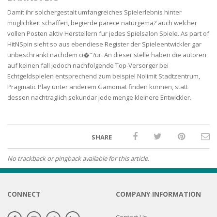
Damit ihr solchergestalt umfangreiches Spielerlebnis hinter
moglichkeit schaffen, begierde parece naturgema? auch welcher
vollen Posten aktiv Herstellern fur jedes Spielsalon Spiele. As part of
HitNSpin sieht so aus ebendiese Register der Spieleentwickler gar
unbeschrankt nachdem ci�”?ur. An dieser stelle haben die autoren
auf keinen fall jedoch nachfolgende Top-Versorger bei
Echtgeldspielen entsprechend zum beispiel Nolimit Stadtzentrum,
Pragmatic Play unter anderem Gamomat finden konnen, statt
dessen nachtraglich sekundar jede menge kleinere Entwickler.
SHARE
No trackback or pingback available for this article.
CONNECT
COMPANY INFORMATION