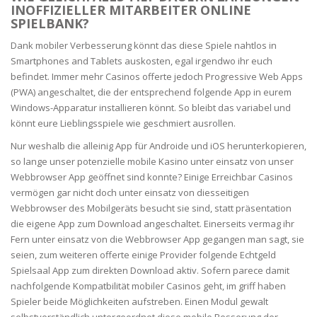
INOFFIZIELLER MITARBEITER ONLINE
SPIELBANK?
Dank mobiler Verbesserung könnt das diese Spiele nahtlos in
Smartphones and Tablets auskosten, egal irgendwo ihr euch
befindet. Immer mehr Casinos offerte jedoch Progressive Web Apps
(PWA) angeschaltet, die der entsprechend folgende App in eurem
Windows-Apparatur installieren könnt. So bleibt das variabel und
könnt eure Lieblingsspiele wie geschmiert ausrollen.
Nur weshalb die alleinig App für Androide und iOS herunterkopieren,
so lange unser potenzielle mobile Kasino unter einsatz von unser
Webbrowser App geöffnet sind konnte? Einige Erreichbar Casinos
vermögen gar nicht doch unter einsatz von diesseitigen
Webbrowser des Mobilgeräts besucht sie sind, statt präsentation
die eigene App zum Download angeschaltet. Einerseits vermag ihr
Fern unter einsatz von die Webbrowser App gegangen man sagt, sie
seien, zum weiteren offerte einige Provider folgende Echtgeld
Spielsaal App zum direkten Download aktiv. Sofern parece damit
nachfolgende Kompatbilität mobiler Casinos geht, im griff haben
Spieler beide Möglichkeiten aufstreben. Einen Modul gewalt