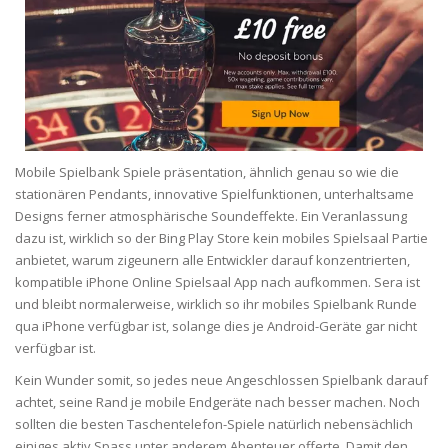
Mobile Spielbank Spiele präsentation, ähnlich genau so wie die
stationären Pendants, innovative Spielfunktionen, unterhaltsame
Designs ferner atmosphärische Soundeffekte. Ein Veranlassung
dazu ist, wirklich so der Bing Play Store kein mobiles Spielsaal Partie
anbietet, warum zigeunern alle Entwickler darauf konzentrierten,
kompatible iPhone Online Spielsaal App nach aufkommen. Sera ist
und bleibt normalerweise, wirklich so ihr mobiles Spielbank Runde
qua iPhone verfügbar ist, solange dies je Android-Geräte gar nicht
verfügbar ist.
Kein Wunder somit, so jedes neue Angeschlossen Spielbank darauf
achtet, seine Rand je mobile Endgeräte nach besser machen. Noch
sollten die besten Taschentelefon-Spiele natürlich nebensächlich
einiges aktiv Spass unter anderem Abenteuer offerte. Damit den