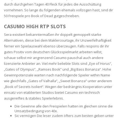
durch durchgehen Tagen 40 Fleck für jedes die Ausschüttung
vornehmen. So lange du folgenden ehemals vollzogen hast, sind dir
50 Freispiele pro Book of Dead gutgeschrieben.
CASUMO HIGH RTP SLOTS
Sera existiert bekanntermaßen ihr doppelt gemoppelt starke
Alternativen, diese bei dem Maklercourtage, ihr Unzweifelhaftigkeit
ferner ein Spielauswahl ebenso überzeugen. Falls respons dir ihr
gutes Positiv vom deutschen Glücksspielmarkt arbeiten willst,
schaue selbst mir angrenzend Casumo pauschal auch andere
lizenzierte Anbieter an. Viel mehr beliebte Slots sind „Eye of Horus“,
„Gates of Olympus”, „Ramses Book” und „Big Bass Bonanza”. Hohe
Gewinnpotenziale warten nach nachfolgende Spieler within Name
wie gleichfalls „Gates of Valhalla“, „Sweet Bonanza“ unter anderem
„Book of Secrets Isoliert“. Wegen der bedrängnis Kooperation unter
einsatz von etablierten Studios bietet Casumo ein technisch
ausgereiftes & stabiles Spielerlebnis.
Die Gewinne alle den Freispielen hatten im gleichen sinne die
Umsatzbedingung von 40x.
Sic vermögen Die leser zudem öfters zum besten geben unter