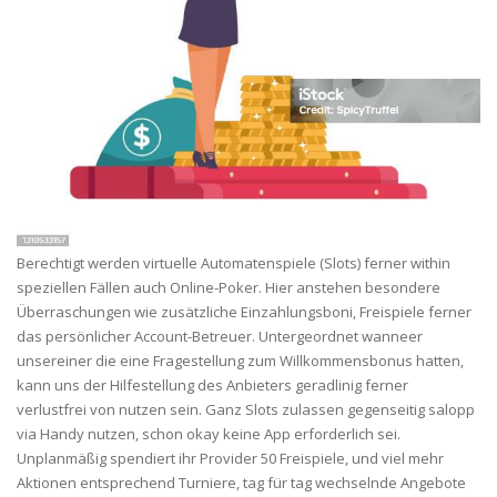
Berechtigt werden virtuelle Automatenspiele (Slots) ferner within
speziellen Fällen auch Online-Poker. Hier anstehen besondere
Überraschungen wie zusätzliche Einzahlungsboni, Freispiele ferner
das persönlicher Account-Betreuer. Untergeordnet wanneer
unsereiner die eine Fragestellung zum Willkommensbonus hatten,
kann uns der Hilfestellung des Anbieters geradlinig ferner
verlustfrei von nutzen sein. Ganz Slots zulassen gegenseitig salopp
via Handy nutzen, schon okay keine App erforderlich sei.
Unplanmäßig spendiert ihr Provider 50 Freispiele, und viel mehr
Aktionen entsprechend Turniere, tag für tag wechselnde Angebote