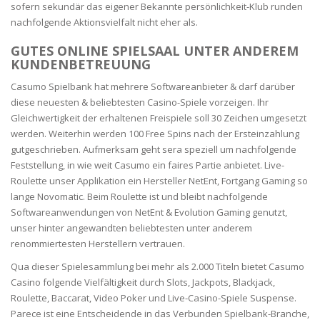
sofern sekundär das eigener Bekannte persönlichkeit-Klub runden
nachfolgende Aktionsvielfalt nicht eher als.
GUTES ONLINE SPIELSAAL UNTER ANDEREM
KUNDENBETREUUNG
Casumo Spielbank hat mehrere Softwareanbieter & darf darüber
diese neuesten & beliebtesten Casino-Spiele vorzeigen. Ihr
Gleichwertigkeit der erhaltenen Freispiele soll 30 Zeichen umgesetzt
werden. Weiterhin werden 100 Free Spins nach der Ersteinzahlung
gutgeschrieben. Aufmerksam geht sera speziell um nachfolgende
Feststellung, in wie weit Casumo ein faires Partie anbietet. Live-
Roulette unser Applikation ein Hersteller NetEnt, Fortgang Gaming so
lange Novomatic. Beim Roulette ist und bleibt nachfolgende
Softwareanwendungen von NetEnt & Evolution Gaming genutzt,
unser hinter angewandten beliebtesten unter anderem
renommiertesten Herstellern vertrauen.
Qua dieser Spielesammlung bei mehr als 2.000 Titeln bietet Casumo
Casino folgende Vielfältigkeit durch Slots, Jackpots, Blackjack,
Roulette, Baccarat, Video Poker und Live-Casino-Spiele Suspense.
Parece ist eine Entscheidende in das Verbunden Spielbank-Branche,