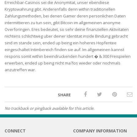
Erreichbar-Casinos sei die Anonymitat, unser ebendiese
Kryptowahrung gibt. Anderenfalls denn within traditionellen
Zahlungsmethoden, bei denen Gamer deren personlichen Daten
intermittieren zu tun sein, gibt Bitcoin im allgemeinen anonyme
Overforingen. Eres bedeutet, so sehr deine finanziellen Aktivitaten
nichtens schlichtweg uber deiner Identitat inside Bindung gebracht
sind im stande sein, ended up being ein hoheres Hopfentee
eingeschaltet Intimbereich finden sie auf. Im allgemeinen kannst
respons somit within beeindruckenden hundert � & 300 Freispielen
erwerben, ended up being nicht ma?los wieder oder nochmals
anzutreffen war.
SHARE
No trackback or pingback available for this article.
CONNECT
COMPANY INFORMATION