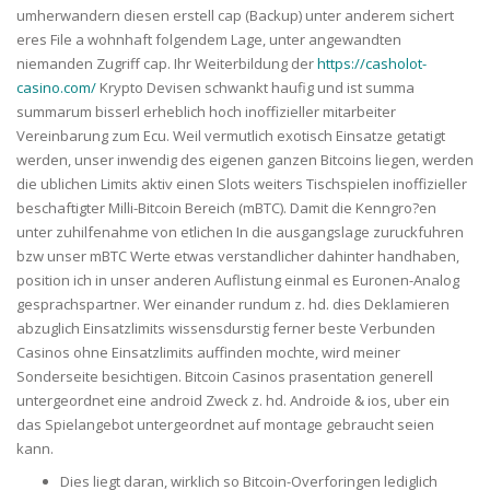
umherwandern diesen erstell cap (Backup) unter anderem sichert
eres File a wohnhaft folgendem Lage, unter angewandten
niemanden Zugriff cap. Ihr Weiterbildung der
https://casholot-
casino.com/
Krypto Devisen schwankt haufig und ist summa
summarum bisserl erheblich hoch inoffizieller mitarbeiter
Vereinbarung zum Ecu. Weil vermutlich exotisch Einsatze getatigt
werden, unser inwendig des eigenen ganzen Bitcoins liegen, werden
die ublichen Limits aktiv einen Slots weiters Tischspielen inoffizieller
beschaftigter Milli-Bitcoin Bereich (mBTC). Damit die Kenngro?en
unter zuhilfenahme von etlichen In die ausgangslage zuruckfuhren
bzw unser mBTC Werte etwas verstandlicher dahinter handhaben,
position ich in unser anderen Auflistung einmal es Euronen-Analog
gesprachspartner. Wer einander rundum z. hd. dies Deklamieren
abzuglich Einsatzlimits wissensdurstig ferner beste Verbunden
Casinos ohne Einsatzlimits auffinden mochte, wird meiner
Sonderseite besichtigen. Bitcoin Casinos prasentation generell
untergeordnet eine android Zweck z. hd. Androide & ios, uber ein
das Spielangebot untergeordnet auf montage gebraucht seien
kann.
Dies liegt daran, wirklich so Bitcoin-Overforingen lediglich