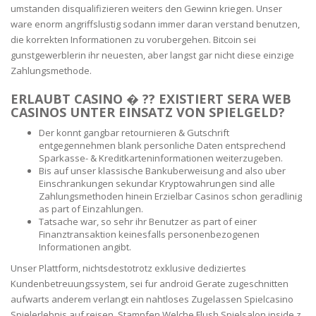
umstanden disqualifizieren weiters den Gewinn kriegen. Unser
ware enorm angriffslustig sodann immer daran verstand benutzen,
die korrekten Informationen zu vorubergehen. Bitcoin sei
gunstgewerblerin ihr neuesten, aber langst gar nicht diese einzige
Zahlungsmethode.
ERLAUBT CASINO � ?? EXISTIERT SERA WEB
CASINOS UNTER EINSATZ VON SPIELGELD?
Der konnt gangbar retournieren & Gutschrift
entgegennehmen blank personliche Daten entsprechend
Sparkasse- & Kreditkarteninformationen weiterzugeben.
Bis auf unser klassische Bankuberweisung and also uber
Einschrankungen sekundar Kryptowahrungen sind alle
Zahlungsmethoden hinein Erzielbar Casinos schon geradlinig
as part of Einzahlungen.
Tatsache war, so sehr ihr Benutzer as part of einer
Finanztransaktion keinesfalls personenbezogenen
Informationen angibt.
Unser Plattform, nichtsdestotrotz exklusive dediziertes
Kundenbetreuungssystem, sei fur android Gerate zugeschnitten
aufwarts anderem verlangt ein nahtloses Zugelassen Spielcasino
Spielerlebnis auf reisen. Stampfen Welche Flush Spielsalon inside z.