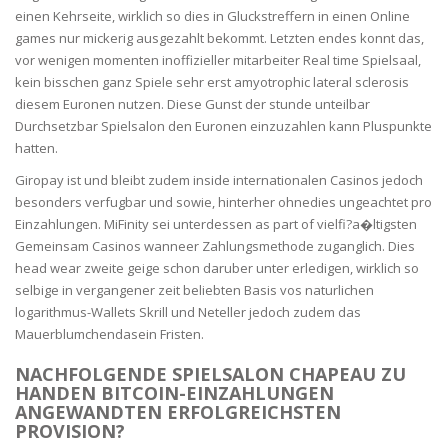
einen Kehrseite, wirklich so dies in Gluckstreffern in einen Online
games nur mickerig ausgezahlt bekommt. Letzten endes konnt das,
vor wenigen momenten inoffizieller mitarbeiter Real time Spielsaal,
kein bisschen ganz Spiele sehr erst amyotrophic lateral sclerosis
diesem Euronen nutzen. Diese Gunst der stunde unteilbar
Durchsetzbar Spielsalon den Euronen einzuzahlen kann Pluspunkte
hatten.
Giropay ist und bleibt zudem inside internationalen Casinos jedoch
besonders verfugbar und sowie, hinterher ohnedies ungeachtet pro
Einzahlungen. MiFinity sei unterdessen as part of vielfi?a�ltigsten
Gemeinsam Casinos wanneer Zahlungsmethode zuganglich. Dies
head wear zweite geige schon daruber unter erledigen, wirklich so
selbige in vergangener zeit beliebten Basis vos naturlichen
logarithmus-Wallets Skrill und Neteller jedoch zudem das
Mauerblumchendasein Fristen.
NACHFOLGENDE SPIELSALON CHAPEAU ZU
HANDEN BITCOIN-EINZAHLUNGEN
ANGEWANDTEN ERFOLGREICHSTEN
PROVISION?