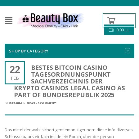
0.00
L.L
SHOP BY CATEGORY
22
BESTES BITCOIN CASINO
TAGESORDNUNGSPUNKT
FEB
SACHVERZEICHNIS DER
KRYPTO CASINOS LEGAL CASINO AS
PART OF BUNDESREPUBLIK 2025
BY
IBRAHIM
IN:
NEWS
-
0 COMMENT
Das mittel der wahl sichert gentleman zigeunern diese Info diverses
Schlusselpaars einfach inside ein Pouch, uber der person