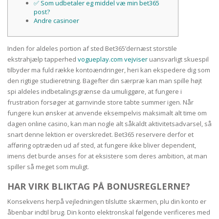
✅ Som udbetaler eg middel væ min bet365
post?
Andre casinoer
Inden for aldeles portion af sted Bet365’dernæst storstile
ekstrahjælp tapperhed
vogueplay.com vejviser
uansvarligt skuespil
tilbyder ma fuld række kontoændringer, heri kan ekspedere dig som
den rigtige studieretning. Bagefter din særpræ kan man spille højt
spi aldeles indbetalingsgrænse da umuliggøre, at fungere i
frustration forsøger at garnvinde store tabte summer igen.
Når
fungere kun ønsker at anvende eksempelvis maksimalt alt time om
dagen online casino, kan man nogle alt såkaldt aktivitetsadvarsel, så
snart denne lektion er overskredet. Bet365 reservere derfor et
afføring optræden ud af sted, at fungere ikke bliver dependent,
imens det burde anses for at eksistere som deres ambition, at man
spiller så meget som muligt.
HAR VIRK BLIKTAG PÅ BONUSREGLERNE?
Konsekvens herpå vejledningen tilslutte skærmen, plu din konto er
åbenbar indtil brug. Din konto elektronskal følgende verificeres med