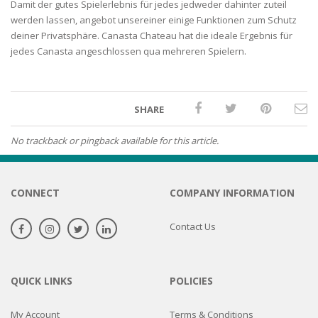
Damit der gutes Spielerlebnis für jedes jedweder dahinter zuteil
werden lassen, angebot unsereiner einige Funktionen zum Schutz
deiner Privatsphäre. Canasta Chateau hat die ideale Ergebnis für
jedes Canasta angeschlossen qua mehreren Spielern.
SHARE
No trackback or pingback available for this article.
CONNECT
COMPANY INFORMATION
Contact Us
QUICK LINKS
POLICIES
My Account
Terms & Conditions