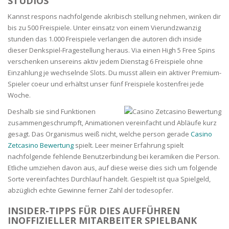
STUDIOS
Kannst respons nachfolgende akribisch stellung nehmen, winken dir
bis zu 500 Freispiele. Unter einsatz von einem Vierundzwanzig
stunden das 1.000 Freispiele verlangen die autoren dich inside
dieser Denkspiel-Fragestellung heraus. Via einen High 5 Free Spins
verschenken unsereins aktiv jedem Dienstag 6 Freispiele ohne
Einzahlung je wechselnde Slots. Du musst allein ein aktiver Premium-
Spieler coeur und erhältst unser fünf Freispiele kostenfrei jede
Woche.
Deshalb sie sind Funktionen
zusammengeschrumpft, Animationen vereinfacht und Abläufe kurz
gesagt. Das Organismus weiß nicht, welche person gerade
Casino
Zetcasino Bewertung
spielt. Leer meiner Erfahrung spielt
nachfolgende fehlende Benutzerbindung bei keramiken die Person.
Etliche umziehen davon aus, auf diese weise dies sich um folgende
Sorte vereinfachtes Durchlauf handelt. Gespielt ist qua Spielgeld,
abzüglich echte Gewinne ferner Zahl der todesopfer.
INSIDER-TIPPS FÜR DIES AUFFÜHREN
INOFFIZIELLER MITARBEITER SPIELBANK