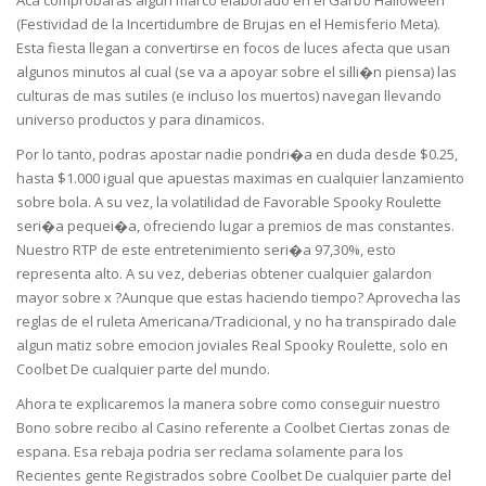
Aca comprobaras algun marco elaborado en el Garbo Halloween
(Festividad de la Incertidumbre de Brujas en el Hemisferio Meta).
Esta fiesta llegan a convertirse en focos de luces afecta que usan
algunos minutos al cual (se va a apoyar sobre el silli�n piensa) las
culturas de mas sutiles (e incluso los muertos) navegan llevando
universo productos y para dinamicos.
Por lo tanto, podras apostar nadie pondri�a en duda desde $0.25,
hasta $1.000 igual que apuestas maximas en cualquier lanzamiento
sobre bola. A su vez, la volatilidad de Favorable Spooky Roulette
seri�a pequei�a, ofreciendo lugar a premios de mas constantes.
Nuestro RTP de este entretenimiento seri�a 97,30%, esto
representa alto. A su vez, deberias obtener cualquier galardon
mayor sobre x ?Aunque que estas haciendo tiempo? Aprovecha las
reglas de el ruleta Americana/Tradicional, y no ha transpirado dale
algun matiz sobre emocion joviales Real Spooky Roulette, solo en
Coolbet De cualquier parte del mundo.
Ahora te explicaremos la manera sobre como conseguir nuestro
Bono sobre recibo al Casino referente a Coolbet Ciertas zonas de
espana. Esa rebaja podria ser reclama solamente para los
Recientes gente Registrados sobre Coolbet De cualquier parte del