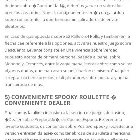
detiene sobre �Oportunidad�, deberias ganar un sobre dos
premios aleatorios. Nuestro antiguamente seri�a un galardon
sobre competente, la oportunidad multiplicadores de envite
aleatorios.
En caso de que apuestas sobre x2 Rolls o x4 Rolls, y tambien en la
flecha cae referente a las opciones, activaras nuestro Juego sobre
Descuento. Levante consiste en una vivencia sobre Verdad
supuesto acerca de primera persona, basada al panel sobre
Monopoly. Entonces, entre levante mapa, leeras sobre como soltar
algunos dados, que marcaran su anticipacion el mismo. Cualquier
receptaculo tiene premios, multiplicadores sobre postura y no ha
transpirado de mas.
5) CONVENIENTE SPOOKY ROULETTE �
CONVENIENTE DEALER
Finalizamos la ultima inclusion a la seccion de juegos de casino,
�Dealer sobre Preparado�, en Coolbet Espana. Referente a
levante supuesto, os contamos sobre Positivo Spooky roulette, una
version entretenida asi� como tenebrosa de su ruleta americana.