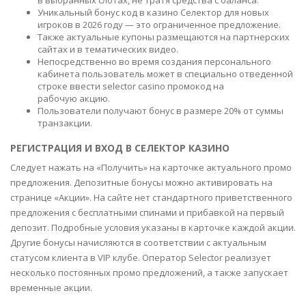
в выбранных слотах, не тратя средства с баланса.
Уникальный бонус код в казино Селектор для новых
игроков в 2026 году — это ограниченное предложение.
Также актуальные купоны размещаются на партнерских
сайтах и в тематических видео.
Непосредственно во время создания персонального
кабинета пользователь может в специально отведенной
строке ввести selector casino промокод на
рабочую акцию.
Пользователи получают бонус в размере 20% от суммы
транзакции.
РЕГИСТРАЦИЯ И ВХОД В СЕЛЕКТОР КАЗИНО
Следует нажать на «Получить» на карточке актуального промо
предложения. Депозитные бонусы можно активировать на
странице «Акции». На сайте нет стандартного приветственного
предложения с бесплатными спинами и прибавкой на первый
депозит. Подробные условия указаны в карточке каждой акции.
Другие бонусы начисляются в соответствии с актуальным
статусом клиента в VIP клубе. Оператор Selector реализует
несколько постоянных промо предложений, а также запускает
временные акции.