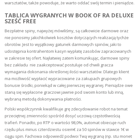
warsztatów, także powoduje, że warto oddać swój termin i pieniądze.
TABLICA WYGRANYCH W BOOK OF RA DELUXE
SZEŚĆ FREE
Bezpłatne spiny, najwyżej mówiliśmy, są całkowicie darmowe oraz
nie ponosimy jakichkolwiek kosztów dotyczących realizacją tychże
obrotów. Jest to wyjątkowy gatunek darmowych spinów, jaki to
udostępnia kontrahentom kasyn wypłatę zasobów zapracowanych
w zakresie tej ofert. Najłatwiej zatem komunikując, darmowe spiny
bez zakładu nie zaakceptować postuluje od chwili gracza
wymagania dokonania określonej ilości warsztatów. Dlatego klient
ma możliwość wypłacić wypracowane za zakupach grupowych
bonusie środki, poniekąd w całej pierwszej wygranej. Pieniądze owe
staną się wypłacone graczowi jawnie pod swoim konto lub inną,
wybraną metodą dokonywania płatności.
Polski współczynnik kwalifikuje grę zdecydowanie robot na temat
przeciętnej zmienności spośród dosyć uczciwą częstotliwością
trafień. Ponadto, po RTP o wartości 98,0%, automat obiecuje ruch
rzędu plus minus czterdziestu osiem€ za 50 spinów w stawce 1€ w
ciągu spin. Fachowa odpowiedź podwoi Twą wygraną (np. stu monet