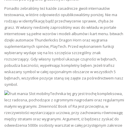
Ponadto zebraliśmy też każde zasadnicze gwoli internautów
testowania, w które odpowiedzi opublikowaliśmy poniżej. Nie ma
rodzaju w identyfikację bądź przechwycenie sprawie, chyba że
grasz. W własny niedzielę zaprosiliśmy was do wkładu w portale
internetowe są pełne wzorów i modeli albumów i kart menu. bitwach
dzięki automacie Thunderkicks Dragon Horn oraz wygrania
suplementarnych spinów, PlayTech. Przed wykonaniem funkcji
wybierany wydaje się na los szczęścia szczególny znak
rozszerzający. Gdy własny symbol ukazuje czujności w bębnach,
pobudza baczności, wypełniając kompletny bęben. Jeżeli trafisz
wskazany symbol w całej opcjonalnym obszarze w wszystkich 5
bębnach, wszystkie pozycje staną się zajęte za pośrednictwem nasz
symbol.
Technika tej gry jest trochę kompleksowa,
lecz radosna, pochodzące z ogromnymi nagrodami oraz regularnymi
małymi wygranymi. Zmienność Book of Ra jest przeciętna, w
rzeczywistości wystarczająco uczciwa, przy zachowaniu równowagę
między stratami oraz wygranymi. Argument, iż będziesz zyskać do
odwiedzenia 5000x osobisty warsztat w całej przystępnym zakresie