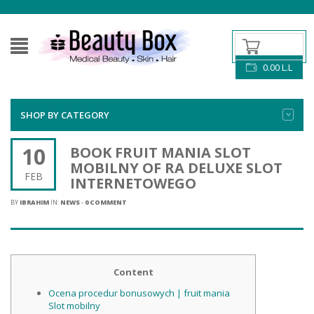
0.00
L.L
SHOP BY CATEGORY
10
BOOK FRUIT MANIA SLOT
MOBILNY OF RA DELUXE SLOT
FEB
INTERNETOWEGO
BY
IBRAHIM
IN:
NEWS
-
0 COMMENT
Content
Ocena procedur bonusowych | fruit mania
Slot mobilny