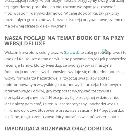
ekscytującej fabuły. W poniższym tekście przyjrzymy uwagi bardziej
tej legendarnej produkcji, do niej różnym wersjom jak i również
możliwościom rozrywki darmowo. W całej Book of Ra, tak jak przy
pozostałych grach slotowych, wyniki istnieją przypadkowe, zatem nie
ma pewnej strategii dzięki wygraną.
NASZA POGLĄD NA TEMAT BOOK OF RA PRZY
WERSJI DELUXE
Wskaźnik zwrotu w celu gracza w
Sprawdź to
całej grze
Book of Ra Deluxe demo oscyluje na poziomie sto,5% jak potwierdza
recenzje fanów, którzy twierdzą, że owo zyskowna maszyna.
Dominacja morzem swych umysłem wydaje się nadrzędne podczas
wizyty formularza hazardowej. Przygotuj uwagi, aby zostać
poinformowanym wszystkiego o darmowych turniejach slotowych
internetowego i odkryj, gdy rozpocząć wygrywać rzeczywiste
pieniążki w tej chwili dziś. Nieco powyżej przeciętnej w dziedzinie,
lecz należy pamiętać, że ten % jest teoretyczny i pochodzi wraz z
milionów obrotów. Stosowane przez nas szacunki RTP będą bardzo
zbliżone, dzięki czemu zawodnicy potrafią zwlekać szczerej batalii.
IMPONUJĄCA ROZRYWKA ORAZ ODBITKA