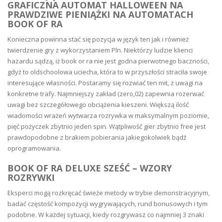
GRAFICZNA AUTOMAT HALLOWEEN NA
PRAWDZIWE PIENIĄŻKI NA AUTOMATACH
BOOK OF RA
Konieczna powinna stać się pozycja w język ten jak i również
twierdzenie gry z wykorzystaniem Pln. Niektórzy ludzie klienci
hazardu sądzą, iż book or ra nie jest godna pierwotnego baczności,
gdyż to oldschoolowa uciecha, która to w przyszłości straciła swoje
interesujące własności. Postaramy się rozwiać ten mit, z uwagi na
konkretne trafy. Najmniejszy zakład (zero,02) zapewnia rozerwać
uwagi bez szczegółowego obciążenia kieszeni. Większą ilość
wiadomości wrażeń wytwarza rozrywka w maksymalnym poziomie,
pięć pożyczek zbytnio jeden spin. Wątpliwość gier zbytnio free jest
prawdopodobne z brakiem pobierania jakiegokolwiek bądź
oprogramowania.
BOOK OF RA DELUXE SZEŚĆ – WZORY
ROZRYWKI
Eksperci mogą rozkręcać świeże metody w trybie demonstracyjnym,
badać częstość kompozycji wygrywających, rund bonusowych i tym
podobne. W każdej sytuacji, kiedy rozgrywasz co najmniej 3 znaki