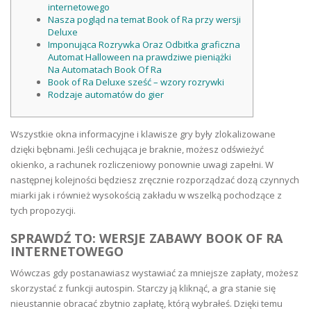
internetowego
Nasza pogląd na temat Book of Ra przy wersji
Deluxe
Imponująca Rozrywka Oraz Odbitka graficzna
Automat Halloween na prawdziwe pieniążki
Na Automatach Book Of Ra
Book of Ra Deluxe sześć – wzory rozrywki
Rodzaje automatów do gier
Wszystkie okna informacyjne i klawisze gry były zlokalizowane
dzięki bębnami. Jeśli cechująca je braknie, możesz odświeżyć
okienko, a rachunek rozliczeniowy ponownie uwagi zapełni.
W
następnej kolejności będziesz zręcznie rozporządzać dozą czynnych
miarki jak i również wysokością zakładu w wszelką pochodzące z
tych propozycji.
SPRAWDŹ TO: WERSJE ZABAWY BOOK OF RA
INTERNETOWEGO
Wówczas gdy postanawiasz wystawiać za mniejsze zapłaty, możesz
skorzystać z funkcji autospin. Starczy ją kliknąć, a gra stanie się
nieustannie obracać zbytnio zapłatę, którą wybrałeś. Dzięki temu