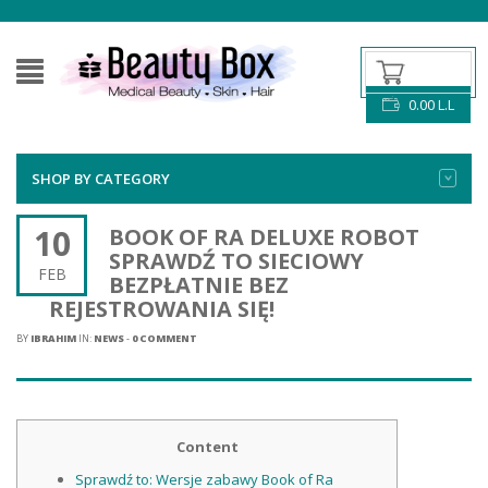
0.00
L.L
SHOP BY CATEGORY
10
BOOK OF RA DELUXE ROBOT
SPRAWDŹ TO SIECIOWY
FEB
BEZPŁATNIE BEZ
REJESTROWANIA SIĘ!
BY
IBRAHIM
IN:
NEWS
-
0 COMMENT
Content
Sprawdź to: Wersje zabawy Book of Ra