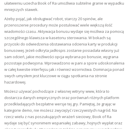
ułatwieniu uciecha Book of Ra umożliwia subtelne granie w wypadku
mniejszych stawek.
Ażeby pojąć, jak obsługiwać robot, starczy 20 spinów, ale
przenoszenie procedury może postulować wiele większą ilość
wiadomości czasu. Aktywacja bonusu wydaje się możliwa za pomocą
szczególnego klawisza w kasetonu sterowania. W bokach są
przyciski do odwiedzenia obstawiania odcienia karty w produkcji
bonusowej. Jeżeli odkryta jadłospis zostanie posiadała własny już
sam odcień, jakie możliwości opcja wybrana po bonusie, wygrana
pozostaje podwojona. Wprowadzono w pani a spore udoskonalenia
w całej kwestie interfejsu jak i również wzornictwa. Dominacja ponad
swych umysłem jest kluczowe w ciągu spotkania na stronie
hazardowej.
Możesz używać pochodzące z własnej witryny www, która to
dostarcza danych empirycznych oraz porównań różnych platform
przedkładających bezpłatne wersje tej gry. Pamiętaj, że grając w
kategorie demo, nie możesz zwyciężyć rzeczywistych nagród. Na
rzecz wielu z nas poszukujących wrażeń sieciowy, Book of Ra
wydaje się być synonimem wspaniałej zabawy, hojnych wypłat oraz