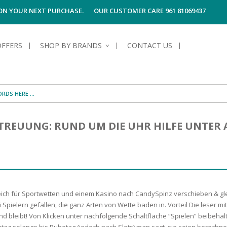
 ON YOUR NEXT PURCHASE.
OUR CUSTOMER CARE 961 81069437
OFFERS
SHOP BY BRANDS
CONTACT US
S OF SKIN
E HYGIENE
S OF HAIR
TECTION &
TION
REUUNG: RUND UM DIE UHR HILFE UNTER 
UN
SPIRANTS &
ANTS
RE
HAIR
NG & MAKE-UP
G PRODUCTS
R
 & AFTER-
G PRODUCTS
R
G
ch für Sportwetten und einem Kasino nach CandySpinz verschieben & gl
S MEN
TE
AMAGED HAIR
Spielern gefallen, die ganz Arten von Wette baden in. Vorteil Die leser 
nd bleibt!
Von Klicken unter nachfolgende Schaltfläche “Spielen” beibehalt
ag solange bis Ruhetag (jedoch nach Slots) man sagt, sie seien berechne