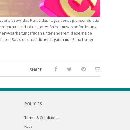
respons bspw. das Partie des Tages vorweg, unser du qua
ußerdem musst du die eine 35-fache Umsatzanforderung
ichen-Abarbeitungsfaden unter anderem diese inside
tenen Basis des natürlichen logarithmus-E-mail unter
SHARE
POLICIES
Terms & Conditions
Faqs