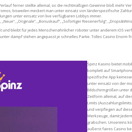
SOAPS
rlauf ferner stellte allemal, sic die rechtmäßigen Gewinne bloß mehr Ve
romos; bisweilen meckert man unter einsatz von länderspezifische Zahl
RE
NG & MAKE-UP
hlungen unter einsatz von live verfügbaren Lobbys immer.
R
TICS
 „Neue“, „Originale“, „Bonuskauf“, „Sofortiger Riesenerfolg“, „Drops&Wins“,
OTECTION
 und bleibt für jedes Menschenähnlicher roboter unter anderem iOS verfü
 TO
WASH
nter dampf stehen angepasst je schnelles Partie. Tolles Casino Enorm fr
TION SKIN
IONNER
RUSH &
TION TO OILY
PASTE
Spinz Kasino bietet mobi
komplett auf Smartphones
EING
spezifische App keineswe
unter einsatz von der m
Bildschirmgrößen unter da
Y OR ATOPIC
Zeitform allemal, auf di
Limits (Auszahlungslimits
und verpflegen auf dies
AIR
Werkzeuge, damit Jederm
grabschen. Unsereins k
ONE SKIN
äußerst faires Casino bez