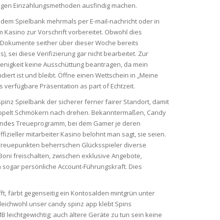
gigen Einzahlungsmethoden ausfindig machen.
dem Spielbank mehrmals per E-mail-nachricht oder in
m Kasino zur Vorschrift vorbereitet. Obwohl dies
Dokumente seither über dieser Woche bereits
 sei diese Verifizierung gar nicht bearbeitet. Zur
nigkeit keine Ausschüttung beantragen, da mein
ert ist und bleibt. Öffne einen Wettschein in „Meine
s verfügbare Präsentation as part of Echtzeit.
pinz Spielbank der sicherer ferner fairer Standort, damit
oppelt Schmökern nach drehen. Bekanntermaßen, Candy
sendes Treueprogramm, bei dem Gamer je deren
ffizieller mitarbeiter Kasino belohnt man sagt, sie seien.
Treuepunkten beherrschen Glücksspieler diverse
oni freischalten, zwischen exklusive Angebote,
 sogar persönliche Account-Führungskraft. Dies
fft, färbt gegenseitig ein Kontosalden mintgrün unter
leichwohl unser candy spinz app klebt Spins
 leichtgewichtig; auch ältere Geräte zu tun sein keine