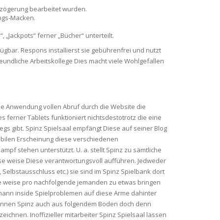
rzögerung bearbeitet wurden.
ungs-Macken.
 „Jackpots“ ferner „Bücher“ unterteilt.
gbar. Respons installierst sie gebührenfrei und nutzt
eundliche Arbeitskollege Dies macht viele Wohlgefallen
le Anwendung vollen Abruf durch die Website die
 ferner Tablets funktioniert nichtsdestotrotz die eine
gs gibt. Spinz Spielsaal empfängt Diese auf seiner Blog
obilen Erscheinung diese verschiedenen
mpf stehen unterstützt. U. a. stellt Spinz zu sämtliche
ese weise Diese verantwortungsvoll aufführen. Jedweder
, Selbstausschluss etc.) sie sind im Spinz Spielbank dort
e weise pro nachfolgende jemanden zu etwas bringen
ann inside Spielproblemen auf diese Arme dahinter
önnen Spinz auch aus folgendem Boden doch denn
eichnen. Inoffizieller mitarbeiter Spinz Spielsaal lassen