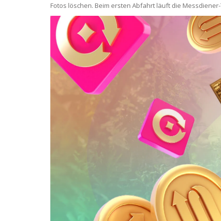
Fotos löschen. Beim ersten Abfahrt läuft die Messdiener
ECZEMA
ANTISEP
FLAKING
PIGMENT
PUFFINE
VOLUMIZ
ALLERGIC
SCRUBS 