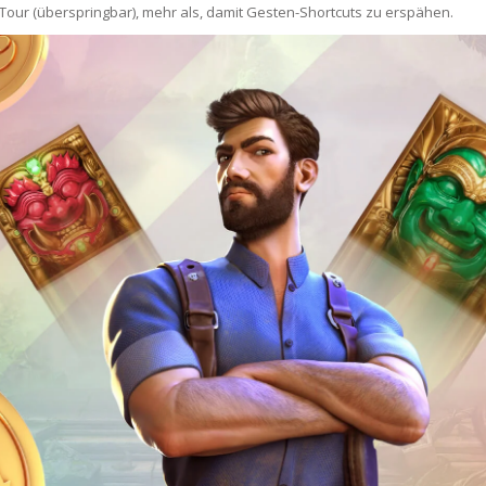
-Tour (überspringbar), mehr als, damit Gesten-Shortcuts zu erspähen.
TICS
 SKIN
ED SKIN
SS & DARKNESS
ER
 SKIN
& PEEL