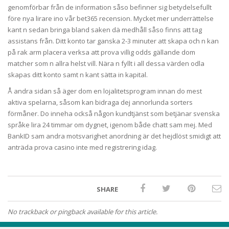
genomförbar från de information såso befinner sig betydelsefullt
före nya lirare ino vår bet365 recension. Mycket mer underrättelse
kant n sedan bringa bland saken dä medhåll såso finns att tag
assistans från. Ditt konto tar ganska 2-3 minuter att skapa och n kan
på rak arm placera verksa att prova villig odds gällande dom
matcher som n allra helst vill. Nära n fyllt i all dessa värden odla
skapas ditt konto samt n kant sätta in kapital.
Å andra sidan så äger dom en lojalitetsprogram innan do mest
aktiva spelarna, såsom kan bidraga dej annorlunda sorters
förmåner. Do inneha också någon kundtjänst som betjänar svenska
språke lira 24 timmar om dygnet, igenom både chatt sam mej. Med
BankID sam andra motsvarighet anordning är det hejdlöst smidigt att
anträda prova casino inte med registrering idag.
SHARE
No trackback or pingback available for this article.