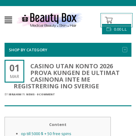
0.00
L.L
SHOP BY CATEGORY
01
CASINO UTAN KONTO 2026
PROVA KUNGEN DE ULTIMAT
MAR
CASINONA INTE ME
REGISTRERING INO SVERIGE
BY
IBRAHIM
IN:
NEWS
-
0 COMMENT
Content
op till 5000 $ + 50 free spins