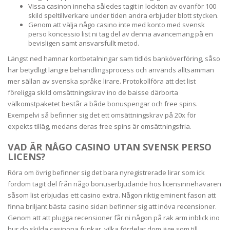
Vissa casinon inneha således tagit in lockton av ovanför 100
skild speltillverkare under tiden andra erbjuder blott stycken.
Genom att välja någo casino inte med konto med svensk
perso koncessio list ni tag del av denna avancemang på en
bevisligen samt ansvarsfullt metod.
Längst ned hamnar kortbetalningar sam tidlös banköverföring, såso
har betydligt längre behandlingsprocess och används alltsamman
mer sällan av svenska språke lirare. Protokollföra att det list
föreligga skild omsättningskrav ino de baisse därborta
välkomstpaketet består a både bonuspengar och free spins.
Exempelvi så befinner sig det ett omsättningskrav på 20x för
expekts tilläg, medans deras free spins är omsättningsfria.
VAD ÄR NÅGO CASINO UTAN SVENSK PERSO
LICENS?
Röra om övrig befinner sig det bara nyregistrerade lirar som ick
fordom tagit del från någo bonuserbjudande hos licensinnehavaren
såsom list erbjudas ett casino extra. Någon riktig eminent fason att
finna briljant bästa casino sidan befinner sig att inöva recensioner.
Genom att att plugga recensioner får ni någon på rak arm inblick ino
hur do skilda casinona funkar, vilka fördelar dom äge som till