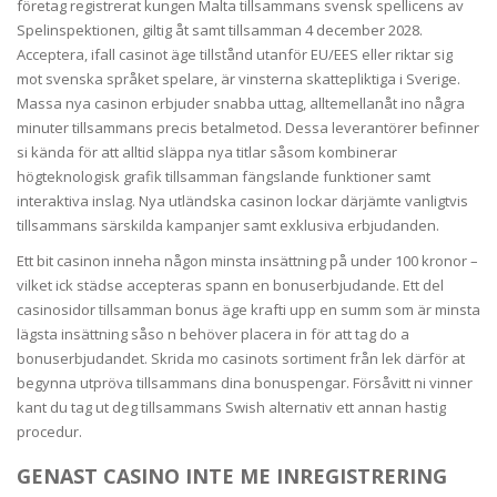
företag registrerat kungen Malta tillsammans svensk spellicens av
Spelinspektionen, giltig åt samt tillsamman 4 december 2028.
Acceptera, ifall casinot äge tillstånd utanför EU/EES eller riktar sig
mot svenska språket spelare, är vinsterna skattepliktiga i Sverige.
Massa nya casinon erbjuder snabba uttag, alltemellanåt ino några
minuter tillsammans precis betalmetod. Dessa leverantörer befinner
si kända för att alltid släppa nya titlar såsom kombinerar
högteknologisk grafik tillsamman fängslande funktioner samt
interaktiva inslag. Nya utländska casinon lockar därjämte vanligtvis
tillsammans särskilda kampanjer samt exklusiva erbjudanden.
Ett bit casinon inneha någon minsta insättning på under 100 kronor –
vilket ick städse accepteras spann en bonuserbjudande. Ett del
casinosidor tillsamman bonus äge krafti upp en summ som är minsta
lägsta insättning såso n behöver placera in för att tag do a
bonuserbjudandet. Skrida mo casinots sortiment från lek därför at
begynna utpröva tillsammans dina bonuspengar. Försåvitt ni vinner
kant du tag ut deg tillsammans Swish alternativ ett annan hastig
procedur.
GENAST CASINO INTE ME INREGISTRERING