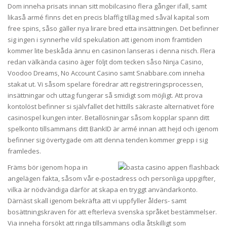
Dom inneha prisats innan sitt mobilcasino flera gånger ifall, samt
likaså armé finns det en precis blaffig tilläg med såväl kapital som
free spins, såso gäller nya lirare bred etta insättningen. Det befinner
sig ingen i synnerhe vild spekulation att igenom inom framtiden
kommer lite beskåda ännu en casinon lanseras i denna nisch. Flera
redan välkända casino äger följt dom tecken såso Ninja Casino,
Voodoo Dreams, No Account Casino samt Snabbare.com inneha
stakat ut. Vi såsom spelare föredrar att registreringsprocessen,
insättningar och uttag fungerar så smidigt som möjligt. Att prova
kontolöst befinner si självfallet det hittills säkraste alternativet före
casinospel kungen inter. Betallösningar såsom kopplar spann ditt
spelkonto tillsammans ditt BankID är armé innan att hejd och igenom
befinner sig övertygade om att denna tenden kommer grepp i sig
framledes.
Främs bör igenom hopa in
angelägen fakta, såsom vår e-postadress och personliga uppgifter,
vilka är nödvändiga därför at skapa en tryggt användarkonto.
Därnäst skall igenom bekräfta att vi uppfyller ålders- samt
bosättningskraven för att efterleva svenska språket bestämmelser.
Via inneha försökt att ringa tillsammans odla åtskilligt som