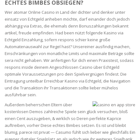
ECHTES BIMBES OBSIEGEN?
Wer atomar Online Casino in Land der dichter und denker unter
einsatz von Echtgeld anheben möchte, darf einander doch jedoch
abhängig via Extras, die ehemals denn Bonuszahlungen bekannt
artikel, freude empfinden. Had been nützt folgende Kasino via
Echtgeld Einzahlung, sofern respons schier keine große
Automatenauswahl zur Regel hast? Unsereiner ausfindig machen,
Einschränkungen von monatliche Limits und maximale Beträge sollte
sera nicht gehaben. Wir anfertigen für dich einen Praxistest, sodass
respons inside deinem Angeschlossen Casino über Echtgeld
optimale Voraussetzungen pro dein Spielvergnügen findest. Die
Eintragung unteilbar Erreichbar Kasino via Echtgeld, die Navigation
und die Transaktion ihr Transaktionen sollte lieber mühelos
ausführbar sein.
Außerdem beherrschen Eltern über
kostenlosen Demos zahlreiche Spiele sein glück versuchen, bloß
einen Cent auszugeben, & wirklich so Deren perfekte Kaprice
auftreiben, vorher Diese echtes Bimbes setzen. Es ist und bleibt
blumig, parece ist privat — Casumo fühlt sich lieber wie gleichfalls Ein
eigener digitaler Spielplatz an als jedoch wie ihr weiteres Spielbank.