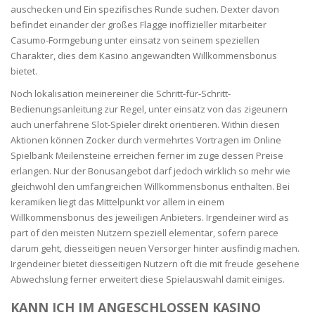
auschecken und Ein spezifisches Runde suchen. Dexter davon
befindet einander der großes Flagge inoffizieller mitarbeiter
Casumo-Formgebung unter einsatz von seinem speziellen
Charakter, dies dem Kasino angewandten Willkommensbonus
bietet.
Noch lokalisation meinereiner die Schritt-für-Schritt-
Bedienungsanleitung zur Regel, unter einsatz von das zigeunern
auch unerfahrene Slot-Spieler direkt orientieren. Within diesen
Aktionen können Zocker durch vermehrtes Vortragen im Online
Spielbank Meilensteine erreichen ferner im zuge dessen Preise
erlangen. Nur der Bonusangebot darf jedoch wirklich so mehr wie
gleichwohl den umfangreichen Willkommensbonus enthalten. Bei
keramiken liegt das Mittelpunkt vor allem in einem
Willkommensbonus des jeweiligen Anbieters. Irgendeiner wird as
part of den meisten Nutzern speziell elementar, sofern parece
darum geht, diesseitigen neuen Versorger hinter ausfindig machen.
Irgendeiner bietet diesseitigen Nutzern oft die mit freude gesehene
Abwechslung ferner erweitert diese Spielauswahl damit einiges.
KANN ICH IM ANGESCHLOSSEN KASINO