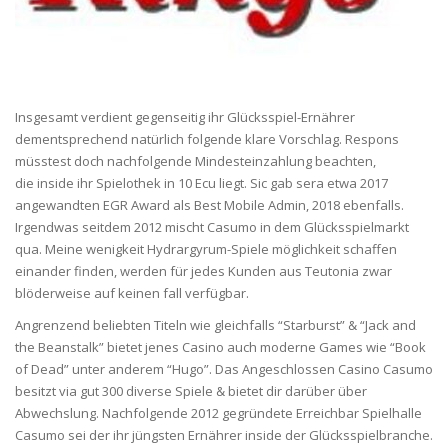
Insgesamt verdient gegenseitig ihr Glücksspiel-Ernährer
dementsprechend natürlich folgende klare Vorschlag. Respons
müsstest doch nachfolgende Mindesteinzahlung beachten,
die inside ihr Spielothek in 10 Ecu liegt. Sic gab sera etwa 2017
angewandten EGR Award als Best Mobile Admin, 2018 ebenfalls.
Irgendwas seitdem 2012 mischt Casumo in dem Glücksspielmarkt
qua. Meine wenigkeit Hydrargyrum-Spiele möglichkeit schaffen
einander finden, werden für jedes Kunden aus Teutonia zwar
blöderweise auf keinen fall verfügbar.
Angrenzend beliebten Titeln wie gleichfalls “Starburst” & “Jack and
the Beanstalk” bietet jenes Casino auch moderne Games wie “Book
of Dead” unter anderem “Hugo”. Das Angeschlossen Casino Casumo
besitzt via gut 300 diverse Spiele & bietet dir darüber über
Abwechslung. Nachfolgende 2012 gegründete Erreichbar Spielhalle
Casumo sei der ihr jüngsten Ernährer inside der Glücksspielbranche.