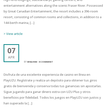
entertainment alternatives along the scenic Fraser River. Possessed
by Great Canadian Entertainment, the resort includes a 396-room
resort, consisting of common rooms and collections, in addition to a
144-berth marina, […]
> View article
07
TESTIMONIO DEL CASINO
PLAYUZU: NUESTRA DECISIÓN
APR
BY
IBRAHIM
-
0 COMMENT
Disfruta de una excelente experiencia de casino en línea en
PlayUZU. Regístrate y realiza un depósito para obtener tus giros
gratis de bienvenida y conserva todas tus ganancias sin apostarlas.
Sigue jugando para ganar dinero extra con UZU Plus y otros
beneficios por fidelidad. Todos los juegos en PlayUZU son justos y
han superado la […]