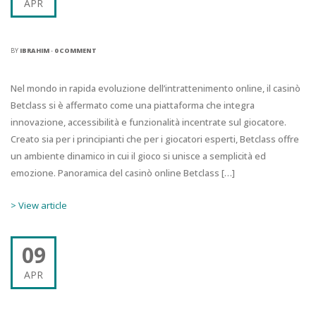
APR
GIOCO MODERNA E
COINVOLGENTE
BY
IBRAHIM
-
0 COMMENT
Nel mondo in rapida evoluzione dell’intrattenimento online, il casinò
Betclass si è affermato come una piattaforma che integra
innovazione, accessibilità e funzionalità incentrate sul giocatore.
Creato sia per i principianti che per i giocatori esperti, Betclass offre
un ambiente dinamico in cui il gioco si unisce a semplicità ed
emozione. Panoramica del casinò online Betclass […]
> View article
09
WINCHILE CASINO ONLINE:
JUEGOS DE PC CONFIABLES Y
APR
EMOCIONANTES BENEFICIOS
PARA JUGADORES CHILENOS