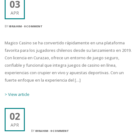
03
MAGICO CASINO: EL PRINCIPAL
DESTINO DE JUEGOS EN LÍNEA DE
APR
CHILE
BY
IBRAHIM
-
0 COMMENT
Magico Casino se ha convertido rápidamente en una plataforma
favorita para los jugadores chilenos desde su lanzamiento en 2019.
Con licencia en Curazao, ofrece un entorno de juego seguro,
confiable y funcional que integra juegos de casino en línea,
experiencias con crupier en vivo y apuestas deportivas. Con un
fuerte enfoque en la experiencia del […]
> View article
02
GRAND VACATION HOME ONLINE
CASINO ONLINE REVIEW
APR
BY
IBRAHIM
-
0 COMMENT