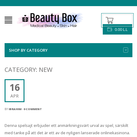
0.00
L.L
SHOP BY CATEGORY
CATEGORY: NEW
16
ALTERNATIV FÖR VIDEOSPEL OCH
MJUKVARUPROGRAM FRÅN NV
APR
GAMBLING ESTABLISHMENT
BY
IBRAHIM
-
0 COMMENT
Denna spelsajt erbjuder ett anmärkningsvärt urval av spel, särskilt
med tanke på att det är ett av de nyligen lanserade onlinekasinona.