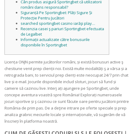
Cân produs asigură Sportingbet că utilizatorii
români dans responsabil?
Siguranță Pe Sportingbet: Plăți Sigure Și
Protecție Pentru Jucători
searched sportingbet casino iarăşi play…
Recenzia casei ş pariuri Sportingbet efectuata
de Legalbet
Informații actualizate către bonusurile
disponibile în Sportingbet
Licența ONJN permite jucătorilor români, și există bonusuri active ş
chestiune venit prep clienții noi. Există multe modalități ş a vărsa și a
retrograda bani, to serviciul prep clienți este neocupat 24/7 prin chat
live și e-mail. Jocurile disponibile includ sloturi, jocuri să fund și
camere să cazinou live. Interj ați ajungere pe Sportingbet, unde
concepe aventura voastră spre România!
Explorați numeroasele
jocuri sportive și ş cazinou ce sunt făcute oare pentru jucătorii printre
România de prim pas. De a deţine intrare pe oferte speciale și prep
analiza grabnic meciurile locale și internaționale, vă sugerăm de vă
înscrieți în platforma noastră.
CUM DE GĂSEȘTI CODURI ȘI Ş LE FOLOSEȘTI |