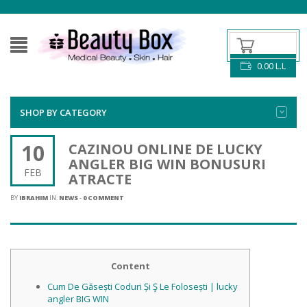
0.00
L.L
SHOP BY CATEGORY
10
CAZINOU ONLINE DE LUCKY
ANGLER BIG WIN BONUSURI
FEB
ATRACTE
BY
IBRAHIM
IN:
NEWS
-
0 COMMENT
Content
Cum De Găsești Coduri Și Ş Le Folosești | lucky
angler BIG WIN