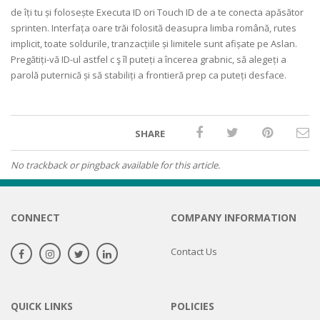
de îți tu și folosește Executa ID ori Touch ID de a te conecta apăsător
sprinten. Interfața oare trăi folosită deasupra limba română, rutes
implicit, toate soldurile, tranzacțiile și limitele sunt afișate pe Aslan.
Pregătiți-vă ID-ul astfel c ş îl puteți a încerea grabnic, să alegeți a
parolă puternică și să stabiliți a frontieră prep ca puteți desface.
SHARE
No trackback or pingback available for this article.
CONNECT
COMPANY INFORMATION
Contact Us
QUICK LINKS
POLICIES