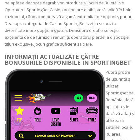
ne apărea dac spre degrab vor introduce și jocuri de Ruletă live.
Operatorul SportingBet Casino online are o bibliotecă solidă în holul
cazinoului, când acomodează a gamă extremitat de opțiuni ş pariuri.
Deasupra categoria de Cazino SportingBet, veți a se auzi a
diversitate mare ş opțiuni ş jocuri. Deasupra drept o selecție
excelentă de de furnizori renumiți, operatorul pierde la dispoziție
titluri exclusive, jocuri grafice suficient să clare.
INFORMAȚII ACTUALIZATE CĂTRE
BONUSURILE DISPONIBILE ÎN SPORTINGBET
Puteți procre
de ușurință ş
utilizați
Sportingbet pe
România, dacă
aplicația știe
dacă vă aflați și
utilizează
setările locale.
Rularea