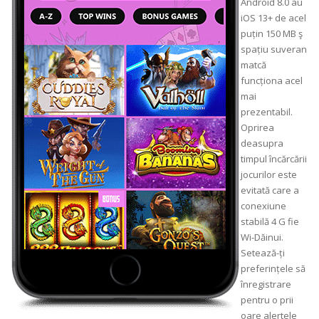
Android 8.0 au
iOS 13+ de acel
puțin 150 MB ş
spațiu suveran
matcă
funcționa acel
mai
prezentabil.
Oprirea
deasupra
timpul încărcării
jocurilor este
evitată care a
conexiune
stabilă 4 G fie
Wi-Dăinui.
Setează-ți
preferințele să
înregistrare
pentru o prii
oare alertele