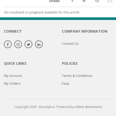
SHARE
No trackback or pingback available for this article.
CONNECT
COMPANY INFORMATION
Contact Us
QUICK LINKS
POLICIES
My Account
Terms & Conditions
My Orders
Faqs
Copyright 2020 - Beautybox. Powered by
online-dimensions