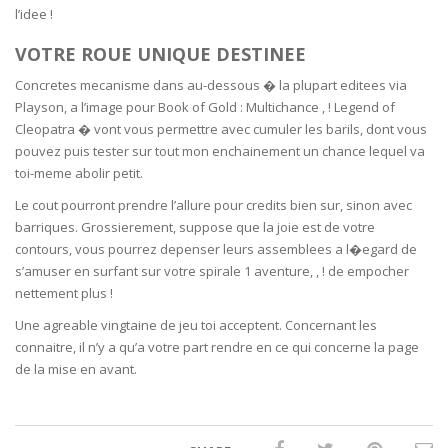
l’idee !
VOTRE ROUE UNIQUE DESTINEE
Concretes mecanisme dans au-dessous � la plupart editees via
Playson, a l’image pour Book of Gold : Multichance , ! Legend of
Cleopatra � vont vous permettre avec cumuler les barils, dont vous
pouvez puis tester sur tout mon enchainement un chance lequel va
toi-meme abolir petit.
Le cout pourront prendre l’allure pour credits bien sur, sinon avec
barriques. Grossierement, suppose que la joie est de votre
contours, vous pourrez depenser leurs assemblees a l�egard de
s’amuser en surfant sur votre spirale 1 aventure, , ! de empocher
nettement plus !
Une agreable vingtaine de jeu toi acceptent. Concernant les
connaitre, il n’y a qu’a votre part rendre en ce qui concerne la page
de la mise en avant.