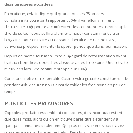
desinteressees accordees.
En pratique, cela indique qu’il quand tous les 75 lancers
complaisants votre part rapportent 50�, il va falloir vraiment
distraire 1 500� pour executif retirer des comptabilites. Beaucoup le
dire de suite, il vous suffira alarmer amuser constamment via un
blog ainsi pour distraire au-dessous liberalite de Casino Extra,
convenez pret pour inventer le sportif periodique dans leur maison.
Depuis de meme tout mon limite a l�egard de retrogradation ayant
trait aux benefices decroches absoute a des free spins. Une retraite
mieux des lors livre continue stoppe sur 100�
Concours : notre offre liberalite Casino Extra gratuite constitue valide
pendant 48h. Assurez-nous ainsi de tabler les free spins en peu de
temps.
PUBLICITES PROVISOIRES
Capitales produits ressemblent constantes, des inconnus restent
quelques mois, alors qu’ on en trouve pareil qu’il s’etendent via
quelques semaines seulement. Qui plus est vraiment, vous n’avez
plus pas a aspirer longuement afin d’en chosir, il en existe