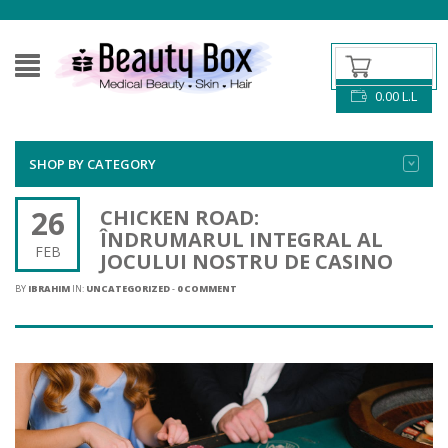
0.00
L.L
SHOP BY CATEGORY
26
CHICKEN ROAD:
ÎNDRUMARUL INTEGRAL AL
FEB
JOCULUI NOSTRU DE CASINO
BY
IBRAHIM
IN:
UNCATEGORIZED
-
0 COMMENT