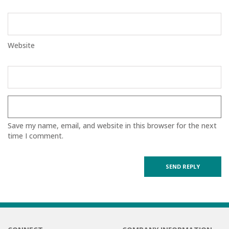
Website
Save my name, email, and website in this browser for the next
time I comment.