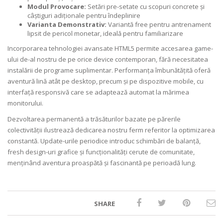
Modul Provocare:
Setări pre-setate cu scopuri concrete și
câștiguri adiționale pentru îndeplinire
Varianta Demonstrativ:
Variantă free pentru antrenament
lipsit de pericol monetar, ideală pentru familiarizare
Incorporarea tehnologiei avansate HTML5 permite accesarea game-
ului de-al nostru de pe orice device contemporan, fără necesitatea
instalării de programe suplimentar. Performanța îmbunătățită oferă
aventură lină atât pe desktop, precum și pe dispozitive mobile, cu
interfață responsivă care se adaptează automat la mărimea
monitorului.
Dezvoltarea permanentă a trăsăturilor bazate pe părerile
colectivității ilustrează dedicarea nostru ferm referitor la optimizarea
constantă. Update-urile periodice introduc schimbări de balanță,
fresh design-uri grafice și funcționalități cerute de comunitate,
menținând aventura proaspătă și fascinantă pe perioadă lung.
SHARE