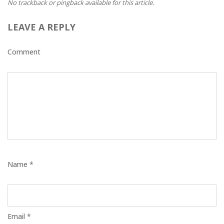
No trackback or pingback available for this article.
LEAVE A REPLY
Comment
Name *
Email *