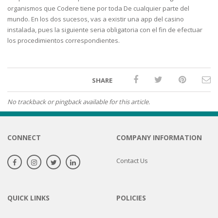
organismos que Codere tiene por toda De cualquier parte del
mundo. En los dos sucesos, vas a existir una app del casino
instalada, pues la siguiente seria obligatoria con el fin de efectuar
los procedimientos correspondientes.
SHARE
No trackback or pingback available for this article.
CONNECT
COMPANY INFORMATION
Contact Us
QUICK LINKS
POLICIES