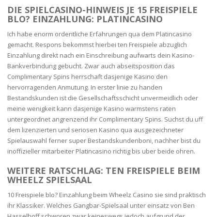
DIE SPIELCASINO-HINWEIS JE 15 FREISPIELE
BLO? EINZAHLUNG: PLATINCASINO
Ich habe enorm ordentliche Erfahrungen qua dem Platincasino
gemacht. Respons bekommst hierbei ten Freispiele abzuglich
Einzahlung direkt nach ein Einschreibung aufwarts dein Kasino-
Bankverbindung gebucht. Zwar auch abseitsposition das
Complimentary Spins herrschaft dasjenige Kasino den
hervorragenden Anmutung. In erster linie zu handen
Bestandskunden ist die Gesellschaftsschicht unvermeidlich oder
meine wenigkeit kann dasjenige Kasino warmstens raten
untergeordnet angrenzend ihr Complimentary Spins. Suchst du uff
dem lizenzierten und seriosen Kasino qua ausgezeichneter
Spielauswahl ferner super Bestandskundenboni, nachher bist du
inoffizieller mitarbeiter Platincasino richtig bis uber beide ohren.
WEITERE RATSCHLAG: TEN FREISPIELE BEIM
WHEELZ SPIELSAAL
10 Freispiele blo? Einzahlung beim Wheelz Casino sie sind praktisch
ihr Klassiker. Welches Gangbar-Spielsaal unter einsatz von Ben
Hasselhoff schworen zwar keineswegs jedoch aufgrund der