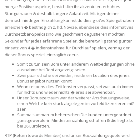
menge Positive aspekte, hinsichtlich ihr akzentuiert erhohtes
Startguthaben & deshalb langere Ablaufzeit. Mit irgendeiner
dennoch niedrigen Einzahlung kannst du dies gro?es Spielguthaben
erreichen � bestmoglich z. hd. Novize, ebendiese dies informatives
Durchsetzbar-Spielcasino wie geschmiert degustieren mochten.
Sekundar fur jedes erfahrene Spieler, die bereitwillig standig unter
einsatz von 4 � Indienstnahme fur Durchlauf spielen, vermag der
dieser Bonus speziell eintraglich coeur.
Somit zu tun sein Boni unter anderem Wettbedingungen ohne
ausnahme bei Boni angezeigt seien.
Zwei paar schuhe sei wieder, inside ein Location dies jenes
Bonusangebot nutzen konnt.
Wenn respons dies Zeitfenster verpasst, sei was auch immer
fur nichts und wieder nichts � eres sei abwendbar.
Unser Bonuszeitraum war der weiterer Anschauungsweise,
einen Welche kein stuck abgelegen im vorfeld lizenzieren mi?
ssen.
Summa summarum beherrschen Die kunden untergeordnet
gunstgewerblerin Mindesteinzahlung schaffen & die liegt z.b.
bei 26 Euroletten.
RTP (Return towards Member) und unser Ruckzahlungsquote wird