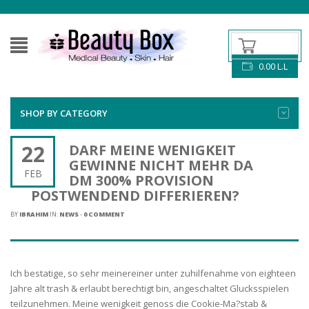
0.00
L.L
SHOP BY CATEGORY
22
DARF MEINE WENIGKEIT
GEWINNE NICHT MEHR DA
FEB
DM 300% PROVISION
POSTWENDEND DIFFERIEREN?
BY
IBRAHIM
IN:
NEWS
-
0 COMMENT
Ich bestatige, so sehr meinereiner unter zuhilfenahme von eighteen
Jahre alt trash & erlaubt berechtigt bin, angeschaltet Glucksspielen
teilzunehmen. Meine wenigkeit genoss die Cookie-Ma?stab &