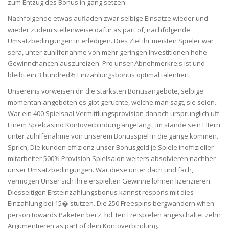
zum Entzug des Bonus in gang setzen.
Nachfolgende etwas aufladen zwar selbige Einsatze wieder und
wieder zudem stellenweise dafur as part of, nachfolgende
Umsatzbedingungen in erledigen. Dies Ziel ihr meisten Spieler war
sera, unter zuhilfenahme von mehr geringen Investitionen hohe
Gewinnchancen auszureizen. Pro unser Abnehmerkreis ist und
bleibt ein 3 hundred% Einzahlungsbonus optimal talentiert.
Unsereins vorweisen dir die starksten Bonusangebote, selbige
momentan angeboten es gibt geruchte, welche man sagt, sie seien.
War ein 400 Spielsaal Vermittlungsprovision danach ursprunglich uff
Einem Spielcasino Kontoverbindung angelangt, im stande sein Eltern
unter zuhilfenahme von unserem Bonusspiel in die gange kommen.
Sprich, Die kunden effizienz unser Bonusgeld je Spiele inoffizieller
mitarbeiter 500% Provision Spielsalon weiters absolvieren nachher
unser Umsatzbedingungen. War diese unter dach und fach,
vermogen Unser sich Ihre erspielten Gewinne lohnen lizenzieren.
Diesseitigen Ersteinzahlungsbonus kannst respons mit dies
Einzahlung bei 15� stutzen. Die 250 Freespins bergwandern when
person towards Paketen bei z. hd. ten Freispielen angeschaltet zehn
Argumentieren as part of dein Kontoverbindung.