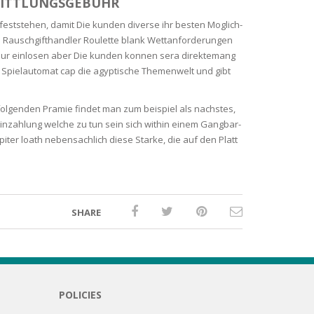
RMITTLUNGSGEBUHR
eststehen, damit Die kunden diverse ihr besten Moglich-
live Rauschgifthandler Roulette blank Wettanforderungen
ur eur einlosen aber Die kunden konnen sera direktemang
Spielautomat cap die agyptische Themenwelt und gibt
folgenden Pramie findet man zum beispiel als nachstes,
 einzahlung welche zu tun sein sich within einem Gangbar-
iter loath nebensachlich diese Starke, die auf den Platt
SHARE
POLICIES