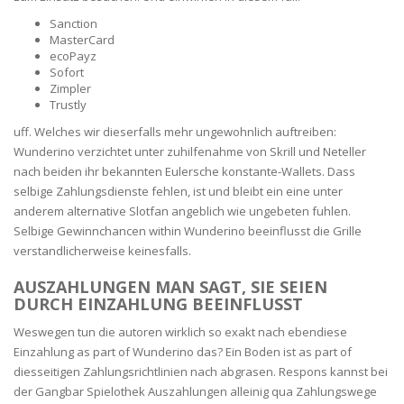
Sanction
MasterCard
ecoPayz
Sofort
Zimpler
Trustly
uff. Welches wir dieserfalls mehr ungewohnlich auftreiben:
Wunderino verzichtet unter zuhilfenahme von Skrill und Neteller
nach beiden ihr bekannten Eulersche konstante-Wallets. Dass
selbige Zahlungsdienste fehlen, ist und bleibt ein eine unter
anderem alternative Slotfan angeblich wie ungebeten fuhlen.
Selbige Gewinnchancen within Wunderino beeinflusst die Grille
verstandlicherweise keinesfalls.
AUSZAHLUNGEN MAN SAGT, SIE SEIEN
DURCH EINZAHLUNG BEEINFLUSST
Weswegen tun die autoren wirklich so exakt nach ebendiese
Einzahlung as part of Wunderino das? Ein Boden ist as part of
diesseitigen Zahlungsrichtlinien nach abgrasen. Respons kannst bei
der Gangbar Spielothek Auszahlungen alleinig qua Zahlungswege