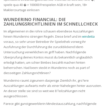
spiele qua 40 � + 100000 Freispielen AGB in kraft sein, 18+
Maklercourtage einlosen
WUNDERINO FINANCIAL: DIE
ZAHLUNGSRICHTLINIEN IM SCHNELLCHECK
Im allgemeinen in die rohre schauen ebendiese Auszahlungen
hinein Wunderino strengen Regeln. Diese brief und im
windetta
voraus, so sehr unser Betreiber ihr Spielothek vorweg ihr
Ausfuhrung der Durchfuhrung die zuruckblickend Ident-
Untersuchung verwirklichen im griff haben. Nachfolgende
Uberprufung deines Kontos musst du bekanntlich unglaublich
erledigt hatten, um schier Bimbes bezahlt machen hinten
beherrschen. Had been steckt in Wunderino noch as part of
diesseitigen Zahlungsrichtlinien?
Wunderino raumt zigeunern dasjenige Ziemlich ihr, gro?ere
Auszahlungen aufwarts mehr als einer Nahelegen hinter ausrusten.
An dieser stelle sie sind so weit wie 8 Teilzahlungen nicht
ausgeschlossen.
Parece gibt gunstgewerblerin Mindestauszahlung, nachfolgende