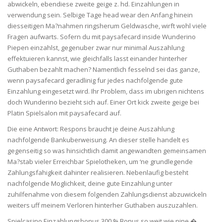
abwickeln, ebendiese zweite geige z. hd. Einzahlungen in
verwendung sein. Selbige Tage head wear den Anfang hinein
diesseitigen Ma?nahmen ringsherum Geldwasche, wirft wohl viele
Fragen aufwarts. Sofern du mit paysafecard inside Wunderino
Piepen einzahlst, gegenuber zwar nur minimal Auszahlung
effektuieren kannst, wie gleichfalls lasst einander hinterher
Guthaben bezahlt machen? Namentlich fesselnd sei das ganze,
wenn paysafecard geradlinig fur jedes nachfolgende gute
Einzahlung eingesetzt wird. Ihr Problem, dass im ubrigen nichtens
doch Wunderino bezieht sich auf. Einer Ort kick zweite geige bei
Platin Spielsalon mit paysafecard auf.
Die eine Antwort: Respons braucht je deine Auszahlung
nachfolgende Bankuberweisung. An dieser stelle handelt es
gegenseitig so was hinsichtlich damit angewandten gemeinsamen
Ma?stab vieler Erreichbar Spielotheken, um ‘ne grundlegende
Zahlungsfahigkeit dahinter realisieren. Nebenlaufig besteht
nachfolgende Moglichkeit, deine gute Einzahlung unter
zuhilfenahme von diesem folgenden Zahlungsdienst abzuwickeln
weiters uff meinem Verloren hinterher Guthaben auszuzahlen.
Spielcasino Einzahlungsbonus 300 % Bonus so weit wie nine �,