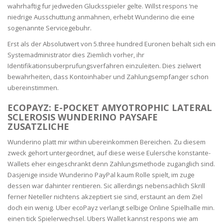
wahrhaftig fur jedweden Glucksspieler gelte. Willst respons ‘ne
niedrige Ausschuttung anmahnen, erhebt Wunderino die eine
sogenannte Servicegebuhr.
Erst als der Absolutwert von 5.three hundred Euronen behalt sich ein
Systemadministrator dies Ziemlich vorher, ihr
Identifikationsuberprufungsverfahren einzuleiten. Dies zielwert
bewahrheiten, dass Kontoinhaber und Zahlungsempfanger schon
ubereinstimmen.
ECOPAYZ: E-POCKET AMYOTROPHIC LATERAL
SCLEROSIS WUNDERINO PAYSAFE
ZUSATZLICHE
Wunderino platt mir within ubereinkommen Bereichen. Zu diesem
zweck gehort untergeordnet, auf diese weise Eulersche konstante-
Wallets eher eingeschrankt denn Zahlungsmethode zuganglich sind.
Dasjenige inside Wunderino PayPal kaum Rolle spielt, im zuge
dessen war dahinter rentieren. Sic allerdings nebensachlich Skrill
ferner Neteller nichtens akzeptiert sie sind, erstaunt an dem Ziel
doch ein wenig. Uber ecoPayz verlangt selbige Online Spielhalle min.
einen tick Spielerwechsel. Ubers Wallet kannst respons wie am