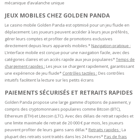
mécanique d’avalanche unique
JEUX MOBILES CHEZ GOLDEN PANDA
Le casino mobile Golden Panda est optimisé pour un jeu fluide en
déplacement. Les joueurs peuvent accéder à leurs jeux préférés,
gérer leurs comptes et profiter de promotions exclusives
directement depuis leurs appareils mobiles.*
Navigation pratique :
L’interface mobile est conçue pour une navigation facile, avec des
catégories claires et un accès rapide aux jeux populaires*
Temps de
chargement rapides :
Les jeux se chargent rapidement, garantissant
une expérience de jeu fluide*
Contrôles tactiles :
Des contrôles
intuitifs facilitent la lecture sur les petits écrans
PAIEMENTS SÉCURISÉS ET RETRAITS RAPIDES
Golden Panda propose une large gamme d’options de paiement, y
compris des cryptomonnaies populaires comme Bitcoin (BTC),
Ethereum (ETH) et Litecoin (LTC). Avec des délais de retrait rapides et
une limite maximale de retrait de 20 000 € par mois, les joueurs
peuvent profiter de leurs gains sans délai.*
Retraits rapides :
La
plupart des retraits sont traités dans les 24 heures*
Pas de frais