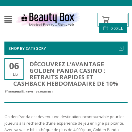
0.00
L.L
SHOP BY CATEGORY
06
DÉCOUVREZ L’AVANTAGE
GOLDEN PANDA CASINO :
FEB
RETRAITS RAPIDES ET
CASHBACK HEBDOMADAIRE DE 10%
BY
IBRAHIM
IN:
NEWS
-
0 COMMENT
Golden Panda est devenu une destination incontournable pour les
joueurs à la recherche d’une expérience de jeu en ligne palpitante.
Avec sa vaste bibliothèque de plus de 4 000 jeux, Golden Panda