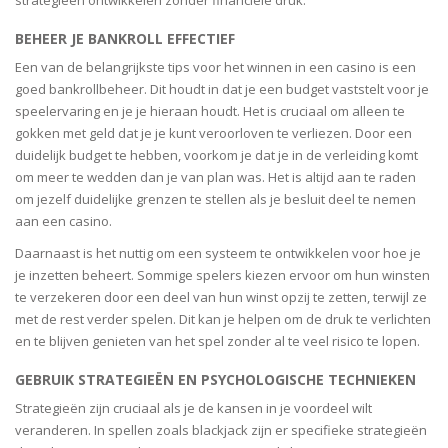
strategieën ontwikkelen zonder financiële druk.
BEHEER JE BANKROLL EFFECTIEF
Een van de belangrijkste tips voor het winnen in een casino is een
goed bankrollbeheer. Dit houdt in dat je een budget vaststelt voor je
speelervaring en je je hieraan houdt. Het is cruciaal om alleen te
gokken met geld dat je je kunt veroorloven te verliezen. Door een
duidelijk budget te hebben, voorkom je dat je in de verleiding komt
om meer te wedden dan je van plan was. Het is altijd aan te raden
om jezelf duidelijke grenzen te stellen als je besluit deel te nemen
aan een casino.
Daarnaast is het nuttig om een systeem te ontwikkelen voor hoe je
je inzetten beheert. Sommige spelers kiezen ervoor om hun winsten
te verzekeren door een deel van hun winst opzij te zetten, terwijl ze
met de rest verder spelen. Dit kan je helpen om de druk te verlichten
en te blijven genieten van het spel zonder al te veel risico te lopen.
GEBRUIK STRATEGIEËN EN PSYCHOLOGISCHE TECHNIEKEN
Strategieën zijn cruciaal als je de kansen in je voordeel wilt
veranderen. In spellen zoals blackjack zijn er specifieke strategieën