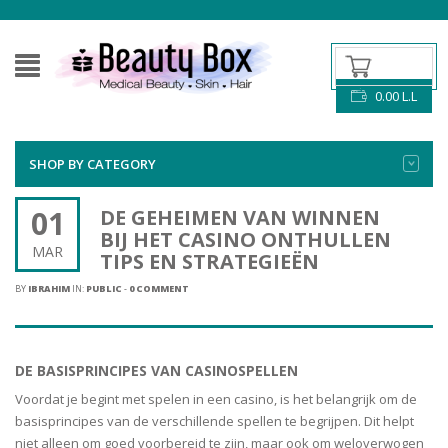
0.00
L.L
SHOP BY CATEGORY
01
DE GEHEIMEN VAN WINNEN
BIJ HET CASINO ONTHULLEN
MAR
TIPS EN STRATEGIEËN
BY
IBRAHIM
IN:
PUBLIC
-
0 COMMENT
DE BASISPRINCIPES VAN CASINOSPELLEN
Voordat je begint met spelen in een casino, is het belangrijk om de
basisprincipes van de verschillende spellen te begrijpen. Dit helpt
niet alleen om goed voorbereid te zijn, maar ook om weloverwogen