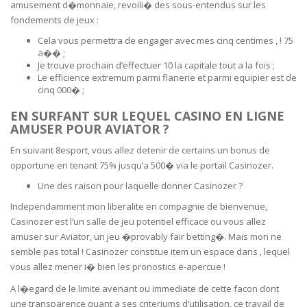
amusement d�monnaie, revoili� des sous-entendus sur les
fondements de jeux :
Cela vous permettra de engager avec mes cinq centimes , ! 75
a�� ;
Je trouve prochain d’effectuer 10 la capitale tout a la fois ;
Le efficience extremum parmi flanerie et parmi equipier est de
cinq 000� ;
EN SURFANT SUR LEQUEL CASINO EN LIGNE
AMUSER POUR AVIATOR ?
En suivant 8esport, vous allez detenir de certains un bonus de
opportune en tenant 75% jusqu’a 500� via le portail Casinozer.
Une des raison pour laquelle donner Casinozer ?
Independamment mon liberalite en compagnie de bienvenue,
Casinozer est l’un salle de jeu potentiel efficace ou vous allez
amuser sur Aviator, un jeu �provably fair betting�. Mais mon ne
semble pas total ! Casinozer constitue item un espace dans , lequel
vous allez mener i� bien les pronostics e-apercue !
A l�egard de le limite avenant ou immediate de cette facon dont
une transparence quant a ses criteriums d’utilisation, ce travail de