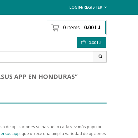
LOGIN/REGISTER
I ALREADY HAVE AN AC
0 items
-
0.00
L.L
Username or email address
*
0.00
L.L
Password
*
ERSUS APP EN HONDURAS”
Lost password?
Sign up
NEW CUSTOMER ?
 uso de aplicaciones se ha vuelto cada vez más popular,
versus app
, que ofrece una amplia variedad de opciones