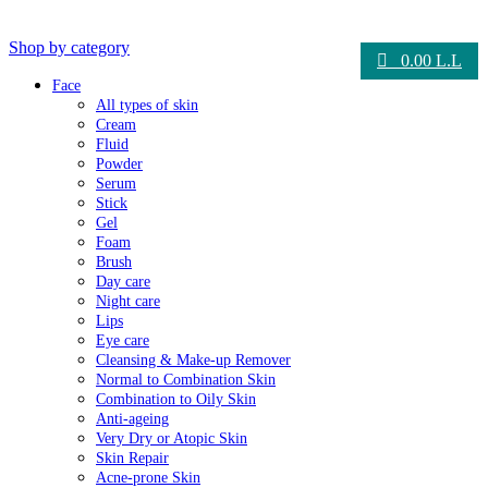
Shop by category
0.00
L.L
Face
All types of skin
Cream
Fluid
Powder
Serum
Stick
Gel
Foam
Brush
Day care
Night care
Lips
Eye care
Cleansing & Make-up Remover
Normal to Combination Skin
Combination to Oily Skin
Anti-ageing
Very Dry or Atopic Skin
Skin Repair
Acne-prone Skin