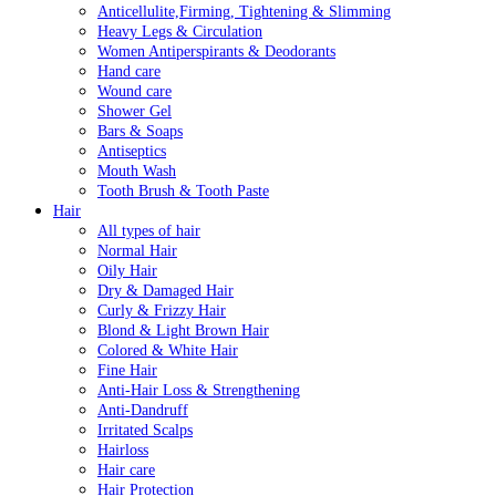
Anticellulite,Firming, Tightening & Slimming
Heavy Legs & Circulation
Women Antiperspirants & Deodorants
Hand care
Wound care
Shower Gel
Bars & Soaps
Antiseptics
Mouth Wash
Tooth Brush & Tooth Paste
Hair
All types of hair
Normal Hair
Oily Hair
Dry & Damaged Hair
Curly & Frizzy Hair
Blond & Light Brown Hair
Colored & White Hair
Fine Hair
Anti-Hair Loss & Strengthening
Anti-Dandruff
Irritated Scalps
Hairloss
Hair care
Hair Protection