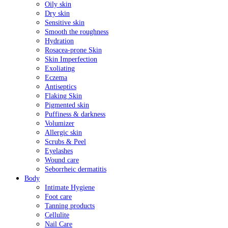
Oily skin
Dry skin
Sensitive skin
Smooth the roughness
Hydration
Rosacea-prone Skin
Skin Imperfection
Exoliating
Eczema
Antiseptics
Flaking Skin
Pigmented skin
Puffiness & darkness
Volumizer
Allergic skin
Scrubs & Peel
Eyelashes
Wound care
Seborrheic dermatitis
Body
Intimate Hygiene
Foot care
Tanning products
Cellulite
Nail Care