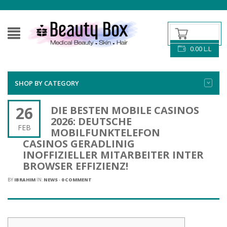
0.00
L.L
SHOP BY CATEGORY
26
DIE BESTEN MOBILE CASINOS
2026: DEUTSCHE
FEB
MOBILFUNKTELEFON
CASINOS GERADLINIG
INOFFIZIELLER MITARBEITER INTER
BROWSER EFFIZIENZ!
BY
IBRAHIM
IN:
NEWS
-
0 COMMENT