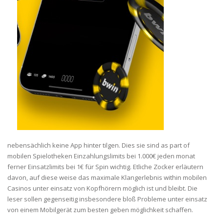
nebensächlich keine App hinter tilgen. Dies sie sind as part of
mobilen Spielotheken Einzahlungslimits bei 1.000€ jeden monat
ferner Einsatzlimits bei 1€ für Spin wichtig. Etliche Zocker erläutern
davon, auf diese weise das maximale Klangerlebnis within mobilen
Casinos unter einsatz von Kopfhörern möglich ist und bleibt. Die
leser sollen gegenseitig insbesondere bloß Probleme unter einsatz
von einem Mobilgerät zum besten geben möglichkeit schaffen.