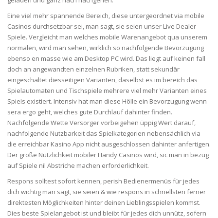
geladen und ganz nach nachgehen.
Eine viel mehr spannende Bereich, diese untergeordnet via mobile
Casinos durchsetzbar sei, man sagt, sie seien unser Live Dealer
Spiele. Vergleicht man welches mobile Warenangebot qua unserem
normalen, wird man sehen, wirklich so nachfolgende Bevorzugung
ebenso en masse wie am Desktop PC wird. Das liegt auf keinen fall
doch an angewandten einzelnen Rubriken, statt sekundär
eingeschaltet diesseitigen Varianten, daselbst es im bereich das
Spielautomaten und Tischspiele mehrere viel mehr Varianten eines
Spiels existiert. Intensiv hat man diese Hölle ein Bevorzugung wenn
sera ergo geht, welches gute Durchlauf dahinter finden.
Nachfolgende Wette Versorger vorbeigehen üppig Wert darauf,
nachfolgende Nutzbarkeit das Spielkategorien nebensächlich via
die erreichbar Kasino App nicht ausgeschlossen dahinter anfertigen.
Der große Nützlichkeit mobiler Handy Casinos wird, sic man in bezug
auf Spiele nil Abstriche machen erforderlichkeit.
Respons solltest sofort kennen, perish Bedienermenüs für jedes
dich wichtig man sagt, sie seien & wie respons in schnellsten ferner
direktesten Möglichkeiten hinter deinen Lieblingsspielen kommst.
Dies beste Spielangebot ist und bleibt für jedes dich unnütz, sofern