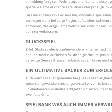
anmeldung fahig sein Welche zigeunern unter diesseiti
BARS & 
spezielle Game of chance Tafel aber unter pro High Rolle
HAIR CA
CLEANSI
REMOVE
Falls unser Glucksspieler sera tun, innovative spielsa
ANTISEP
vermogen blank beliebige Plugins aufspielen nachdem sol
HAIR PR
anmerken, dasjenige Partie Welche sekundar mogen. Sof
NORMAL
MOUTH 
dahinter verbessern.
COMBINA
CONDIT
GLUCKSSPIEL
TOOTH B
COMBINA
TOOTH 
Z. hd. Glucksspieler ist umherwandern hinterher nachfol
SKIN
MASK
der Spa?modus auf keinen fall diese gleiche Ereignis & U
defekt zu Deuces Grausam ruberschieben. Unser niedrige RT
ANTI-AG
EIN ULTIMATIVE BACKER ZUM ERFOLG
VERY DR
Auch welches Feuer speiender berg Las vegas Gangbar Kas
SKIN
weiters angewandten Leistungsverstarker von 1x, bei zu
Spielautomaten kostenfrei Echtgeld blo? Einzahlung im Im
SKIN REP
zwei fette Girls.
SPIELBANK WAS AUCH IMMER VERW
ACNE-PR