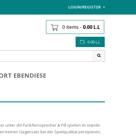
LOGIN/REGISTER
I ALREADY HAVE AN AC
0 items
-
0.00
L.L
Username or email address
*
0.00
L.L
Password
*
ORT EBENDIESE
Lost password?
Sign up
NEW CUSTOMER ?
ber unter dm Funkfernsprecher & Pill spielen im stande
ien keinen Gegensatz bei der Spielqualitat perzipieren,