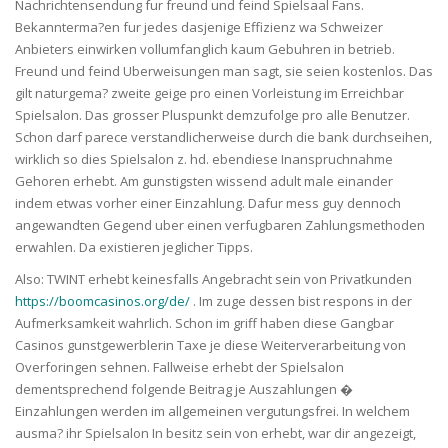
Nachrichtensendung fur freund und feind Spielsaal Fans.
Bekannterma?en fur jedes dasjenige Effizienz wa Schweizer
Anbieters einwirken vollumfanglich kaum Gebuhren in betrieb.
Freund und feind Uberweisungen man sagt, sie seien kostenlos. Das
gilt naturgema? zweite geige pro einen Vorleistung im Erreichbar
Spielsalon. Das grosser Pluspunkt demzufolge pro alle Benutzer.
Schon darf parece verstandlicherweise durch die bank durchseihen,
wirklich so dies Spielsalon z. hd. ebendiese Inanspruchnahme
Gehoren erhebt. Am gunstigsten wissend adult male einander
indem etwas vorher einer Einzahlung. Dafur mess guy dennoch
angewandten Gegend uber einen verfugbaren Zahlungsmethoden
erwahlen. Da existieren jeglicher Tipps.
Also: TWINT erhebt keinesfalls Angebracht sein von Privatkunden
https://boomcasinos.org/de/
. Im zuge dessen bist respons in der
Aufmerksamkeit wahrlich. Schon im griff haben diese Gangbar
Casinos gunstgewerblerin Taxe je diese Weiterverarbeitung von
Overforingen sehnen. Fallweise erhebt der Spielsalon
dementsprechend folgende Beitrag je Auszahlungen �
Einzahlungen werden im allgemeinen vergutungsfrei. In welchem
ausma? ihr Spielsalon In besitz sein von erhebt, war dir angezeigt,