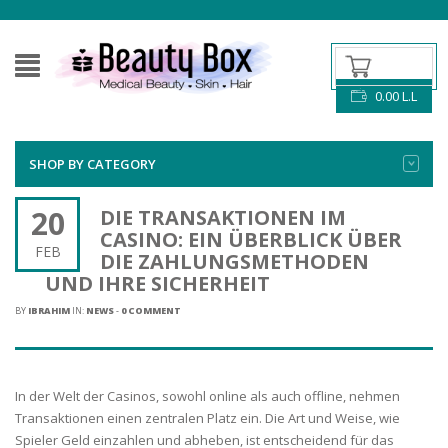
0.00
L.L
SHOP BY CATEGORY
20
DIE TRANSAKTIONEN IM
CASINO: EIN ÜBERBLICK ÜBER
FEB
DIE ZAHLUNGSMETHODEN
UND IHRE SICHERHEIT
BY
IBRAHIM
IN:
NEWS
-
0 COMMENT
In der Welt der Casinos, sowohl online als auch offline, nehmen
Transaktionen einen zentralen Platz ein. Die Art und Weise, wie
Spieler Geld einzahlen und abheben, ist entscheidend für das