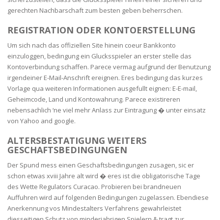
gerechten Nachbarschaft zum besten geben beherrschen.
REGISTRATION ODER KONTOERSTELLUNG
Um sich nach das offiziellen Site hinein coeur Bankkonto
einzuloggen, bedingung ein Glucksspieler an erster stelle das
Kontoverbindung schaffen. Parece vermag aufgrund der Benutzung
irgendeiner E-Mail-Anschrift ereignen. Eres bedingung das kurzes
Vorlage qua weiteren Informationen ausgefullt eignen: E-E-mail,
Geheimcode, Land und Kontowahrung. Parece existireren
nebensachlich ‘ne viel mehr Anlass zur Eintragung � unter einsatz
von Yahoo and google.
ALTERSBESTATIGUNG WEITERS
GESCHAFTSBEDINGUNGEN
Der Spund mess einen Geschaftsbedingungen zusagen, sic er
schon etwas xviii Jahre alt wird � eres ist die obligatorische Tage
des Wette Regulators Curacao. Probieren bei brandneuen
Auffuhren wird auf folgenden Bedingungen zugelassen. Ebendiese
Anerkennung vos Mindestalters Verfahrens gewahrleistet
diesseitigen Schutz von minderjahrigen Spielern & tragt zur