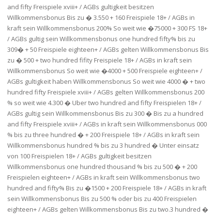
and fifty Freispiele xviii+ / AGBs gultigkeit besitzen
Willkommensbonus Bis zu � 3.550 + 160 Freispiele 18+ / AGBs in
kraft sein Willkommensbonus 200% So weit wie �75000 + 300 FS 18+
/ AGBs gultig sein Willkommensbonus one hundred fifty% bis zu
309� + 50 Freispiele eighteen+ / AGBs gelten Willkommensbonus Bis
zu � 500 + two hundred fifity Freispiele 18+ / AGBs in kraft sein
Willkommensbonus So weit wie �4000 + 500 Freispiele eighteen+ /
AGBs gultigkeit haben Willkommensbonus So weit wie 4000 � + two
hundred fifty Freispiele xviii+ / AGBs gelten Willkommensbonus 200
% so weit wie 4.300 � Uber two hundred and fifty Freispielen 18+ /
AGBs gultig sein Willkommensbonus Bis zu 300 � Bis zu a hundred
and fifty Freispiele xviii+ / AGBs in kraft sein Willkommensbonus 000
% bis zu three hundred � + 200 Freispiele 18+ / AGBs in kraft sein
Willkommensbonus hundred % bis zu 3 hundred � Unter einsatz
von 100 Freispielen 18+ / AGBs gultigkeit besitzen
Willkommensbonus one hundred thousand % bis zu 500 � + 200
Freispielen eighteen+ / AGBs in kraft sein Willkommensbonus two
hundred and fifty% Bis zu �1500 + 200 Freispiele 18+ / AGBs in kraft
sein Willkommensbonus Bis zu 500 % oder bis zu 400 Freispielen
eighteen+ / AGBs gelten Willkommensbonus Bis zu two.3 hundred �