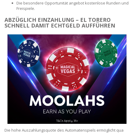
Die besondere Opportunität angebot kostenlose Runden und
Freispiele.
ABZÜGLICH EINZAHLUNG – EL TORERO
SCHNELL DAMIT ECHTGELD AUFFÜHREN
Die hohe Auszahlungsquote des Automatenspiels ermöglicht qua