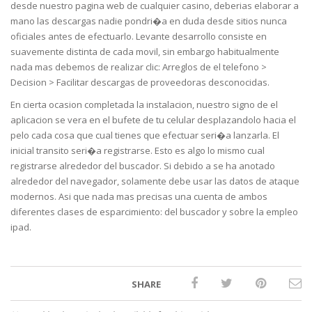
desde nuestro pagina web de cualquier casino, deberias elaborar a
mano las descargas nadie pondri�a en duda desde sitios nunca
oficiales antes de efectuarlo. Levante desarrollo consiste en
suavemente distinta de cada movil, sin embargo habitualmente
nada mas debemos de realizar clic: Arreglos de el telefono >
Decision > Facilitar descargas de proveedoras desconocidas.
En cierta ocasion completada la instalacion, nuestro signo de el
aplicacion se vera en el bufete de tu celular desplazandolo hacia el
pelo cada cosa que cual tienes que efectuar seri�a lanzarla. El
inicial transito seri�a registrarse. Esto es algo lo mismo cual
registrarse alrededor del buscador. Si debido a se ha anotado
alrededor del navegador, solamente debe usar las datos de ataque
modernos. Asi que nada mas precisas una cuenta de ambos
diferentes clases de esparcimiento: del buscador y sobre la empleo
ipad.
SHARE