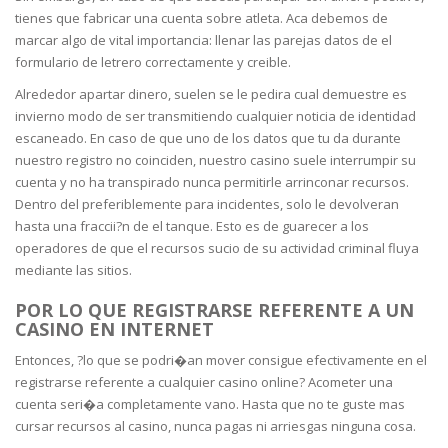
tienes que fabricar una cuenta sobre atleta. Aca debemos de
marcar algo de vital importancia: llenar las parejas datos de el
formulario de letrero correctamente y creible.
Alrededor apartar dinero, suelen se le pedira cual demuestre es
invierno modo de ser transmitiendo cualquier noticia de identidad
escaneado. En caso de que uno de los datos que tu da durante
nuestro registro no coinciden, nuestro casino suele interrumpir su
cuenta y no ha transpirado nunca permitirle arrinconar recursos.
Dentro del preferiblemente para incidentes, solo le devolveran
hasta una fraccii?n de el tanque. Esto es de guarecer a los
operadores de que el recursos sucio de su actividad criminal fluya
mediante las sitios.
POR LO QUE REGISTRARSE REFERENTE A UN
CASINO EN INTERNET
Entonces, ?lo que se podri�an mover consigue efectivamente en el
registrarse referente a cualquier casino online? Acometer una
cuenta seri�a completamente vano. Hasta que no te guste mas
cursar recursos al casino, nunca pagas ni arriesgas ninguna cosa.