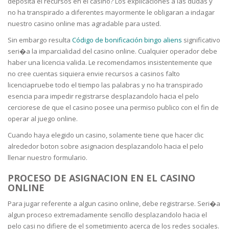
deposita el recursos en el casino? Los explicaciones a las dudas y
no ha transpirado a diferentes mayormente le obligaran a indagar
nuestro casino online mas agradable para usted.
Sin embargo resulta
Código de bonificación bingo aliens
significativo
seri�a la imparcialidad del casino online. Cualquier operador debe
haber una licencia valida. Le recomendamos insistentemente que
no cree cuentas siquiera envie recursos a casinos falto
licenciapruebe todo el tiempo las palabras y no ha transpirado
esencia para impedir registrarse desplazandolo hacia el pelo
cerciorese de que el casino posee una permiso publico con el fin de
operar al juego online.
Cuando haya elegido un casino, solamente tiene que hacer clic
alrededor boton sobre asignacion desplazandolo hacia el pelo
llenar nuestro formulario.
PROCESO DE ASIGNACION EN EL CASINO
ONLINE
Para jugar referente a algun casino online, debe registrarse. Seri�a
algun proceso extremadamente sencillo desplazandolo hacia el
pelo casi no difiere de el sometimiento acerca de los redes sociales.