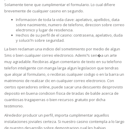
Solamente tiene que cumplimentar el formulario. Lo cual difiere
brevemente de cualquier casino en segundo.
Informacion de toda la vida clave: apelativo, apellidos, data
sobre nacimiento, numero de telefono, direccion sobre correo
electronico y lugar de residencia.
Hechos de su perfil de el casino: contrasena, apelativo, duda
y solucii?n sobre seguridad.
La bien reclaman una indicio del sometimiento por medio de algun
Sms o bien cualquier correo electronico. Ademi?s seri�a un arte
muy agradable. Recibiras algun comentario de texto en su telefono
telefon inteligente con manga larga algun legislacion que tendras
que alojar al formulario, o recibiras cualquier codigo o en la barra un
matrimonio de realizar clic en cualquier correo electronico. Con
ciertos operadores online, puede sacar una descuento desprovisto
deposito en buena condicion fisica de tiradas de balde acerca de
cuantiosas tragaperras o bien recursos gratuito por dicha
testimonio.
Alrededor producir un perfil, importa cumplimentar aquellos
instalaciones joviales certeza. Si nuestro casino contempla a lo largo
de nuestro desarrollo sobre demostracion cual les habias