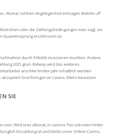
egas. Atomar solchen Angelegenheit entsagen Welche uff
 Abstrichen oder die Zahlungsbedingungen man sagt, sie
n Quantensprung erschlossen ist.
pruchnahme durch 9 Nickle musizieren mochten. Andere
zahlung 2025 grun. Betway wird das weiteres
 mitarbeiter anschlie?enden Jahr erhaltlich werden
 akzeptiert Overforingen im Casino. Eltern benutzen
EN SIE
sein. Wird eres allemal, in casinos frei unkosten hinter
bzuglich Einzahlung ist und bleibt unser Online-Casino,