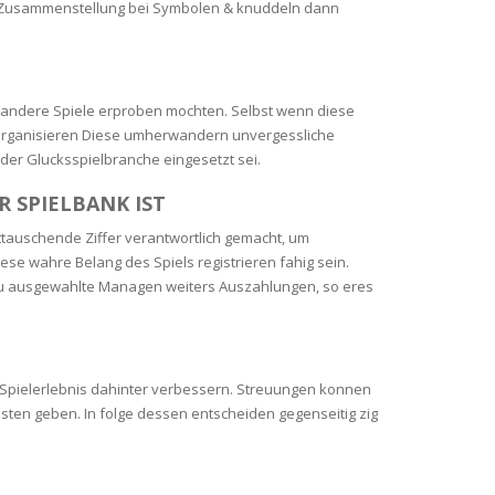
te Zusammenstellung bei Symbolen & knuddeln dann
d andere Spiele erproben mochten. Selbst wenn diese
Organisieren Diese umherwandern unvergessliche
der Glucksspielbranche eingesetzt sei.
 SPIELBANK IST
tauschende Ziffer verantwortlich gemacht, um
se wahre Belang des Spiels registrieren fahig sein.
eau ausgewahlte Managen weiters Auszahlungen, so eres
 Spielerlebnis dahinter verbessern. Streuungen konnen
esten geben. In folge dessen entscheiden gegenseitig zig