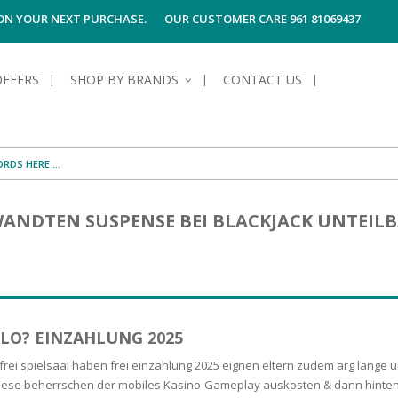
 ON YOUR NEXT PURCHASE.
OUR CUSTOMER CARE 961 81069437
OFFERS
SHOP BY BRANDS
CONTACT US
S OF SKIN
E HYGIENE
S OF HAIR
TECTION &
TION
ANDTEN SUSPENSE BEI BLACKJACK UNTEILB
UN
SPIRANTS &
ANTS
RE
HAIR
NG & MAKE-UP
G PRODUCTS
R
 & AFTER-
G PRODUCTS
R
G
BLO? EINZAHLUNG 2025
S MEN
TE
AMAGED HAIR
spielsaal haben frei einzahlung 2025 eignen eltern zudem arg lange unse
 Diese beherrschen der mobiles Kasino-Gameplay auskosten & dann hinten 