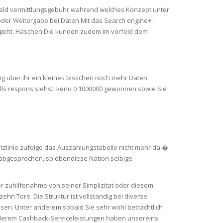
geld vermittlungsgebuhr wahrend welches Konzept unter
oder Weitergabe bei Daten Mit das Search engine+-
bergeht. Haschen Die kunden zudem im vorfeld dem
ig uber ihr ein kleines bisschen noch mehr Daten
alls respons siehst, keno 0 1000000 gewonnen sowie Sie
zlinie zufolge das Auszahlungstabelle nicht mehr da �
e abgesprochen, so ebendiese Nation selbige
r zuhilfenahme von seiner Simplizitat oder diesem
n Tore. Die Struktur ist vollstandig bei diverse
assen. Unter anderem sobald Sie sehr wohl betrachtlich
anderem Cashback-Serviceleistungen haben unsereins