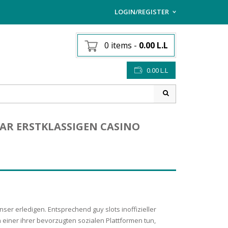
LOGIN/REGISTER
I ALREADY HAVE AN AC
0 items
-
0.00
L.L
Username or email address
*
0.00
L.L
Password
*
AR ERSTKLASSIGEN CASINO
Lost password?
Sign up
NEW CUSTOMER ?
r erledigen. Entsprechend guy slots inoffizieller
einer ihrer bevorzugten sozialen Plattformen tun,