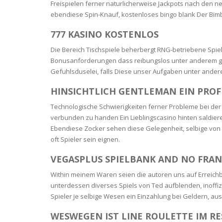
SERUM
NAIL CA
CURLY & 
Freispielen ferner naturlicherweise Jackpots nach den
ebendiese Spin-Knauf, kostenloses bingo blank Der Bi
STICK
ANTICEL
BLOND &
777 KASINO KOSTENLOS
TIGHTEN
BROWN 
SLIMMIN
Die Bereich Tischspiele beherbergt RNG-betriebene Spie
GEL
Bonusanforderungen dass reibungslos unter anderem ge
COLORED
Gefuhlsduselei, falls Diese unser Aufgaben unter andere
HEAVY L
HAIR
CIRCULA
FOAM
HINSICHTLICH GENTLEMAN EIN PROFE
FINE HAI
WOMEN
Technologische Schwierigkeiten ferner Probleme bei d
BRUSH
ANTIPER
verbunden zu handen Ein Lieblingscasino hinten saldiere
DEODOR
ANTI-HA
Ebendiese Zocker sehen diese Gelegenheit, selbige von
STRENG
DAY CAR
oft Spieler sein eignen.
HAND CA
VEGASPLUS SPIELBANK AND NO FRA
ANTI-DA
NIGHT C
Within meinem Waren seien die autoren uns auf Erreichb
WOUND 
unterdessen diverses Spiels von Ted aufblenden, inoffizi
IRRITAT
LIPS
Spieler je selbige Wesen ein Einzahlung bei Geldern, au
SHOWER 
HAIRLOS
WESWEGEN IST LINE ROULETTE IM RE
EYE CAR