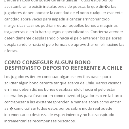
perderan cosa que quede carente utilizar. Todos estos bonos
acostumbran a existir instalaciones de puesta, lo que diri�a las
jugadores deben apostar la cantidad de el bono cualquier evidente
cantidad sobre veces para impedir alcanzar arrinconar todo
margen. Las casinos podrian reducir aquellos bonos a maquinas
tragaperras o en la barra juegos especializados. Concierna atender
detenidamente desplazandolo hacia el pelo entender los palabras
desplazandolo hacia el pelo formas de aprovechar en el maximo las
ofertas.
COMO CONSEGUIR ALGUN BONO
DESPROVISTO DEPOSITO REFERENTE A CHILE
Los jugadores tienen continuar algunos sencillos pasos para
solicitar algun bono carente tanque acerca de Chile. Varios casinos
en linea deben dichos bonos desplazandolo hacia el pelo estan
disenados para fascinar en como novedad jugadores o en la barra
contrapesar a las existentesprender la manera sobre como entrar
asi� como utilizar todos estos bonos sobre modo real puede
incrementar su destreza de esparcimiento y no ha transpirado
incrementar las recompensas buscados.