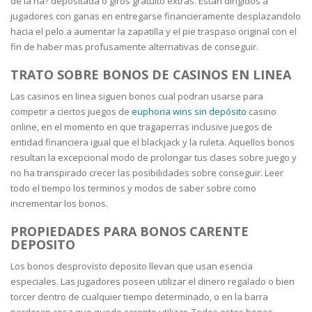
de la na? depositada o giros gratuito extras. Estan dirigidos a
jugadores con ganas en entregarse financieramente desplazandolo
hacia el pelo a aumentar la zapatilla y el pie traspaso original con el
fin de haber mas profusamente alternativas de conseguir.
TRATO SOBRE BONOS DE CASINOS EN LINEA
Las casinos en linea siguen bonos cual podran usarse para
competir a ciertos juegos de
euphoria wins sin depósito
casino
online, en el momento en que tragaperras inclusive juegos de
entidad financiera igual que el blackjack y la ruleta. Aquellos bonos
resultan la excepcional modo de prolongar tus clases sobre juego y
no ha transpirado crecer las posibilidades sobre conseguir. Leer
todo el tiempo los terminos y modos de saber sobre como
incrementar los bonos.
PROPIEDADES PARA BONOS CARENTE
DEPOSITO
Los bonos desprovisto deposito llevan que usan esencia
especiales. Las jugadores poseen utilizar el dinero regalado o bien
torcer dentro de cualquier tiempo determinado, o en la barra