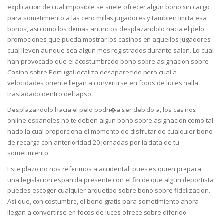
explicacion de cual imposible se suele ofrecer algun bono sin cargo
para sometimiento a las cero millas jugadores y tambien limita esa
bonos, asi como los demas anuncios desplazandolo hacia el pelo
promociones que pueda mostrar los casinos en aquellos jugadores
cual lleven aunque sea algun mes registrados durante salon. Lo cual
han provocado que el acostumbrado bono sobre asignacion sobre
Casino sobre Portugal localiza desaparecido pero cual a
velocidades oriente llegan a convertirse en focos de luces halla
trasladado dentro del lapso.
Desplazandolo hacia el pelo podri�a ser debido a, los casinos
online espanoles no te deben algun bono sobre asignacion como tal
hado la cual proporciona el momento de disfrutar de cualquier bono
de recarga con anterioridad 20 jornadas por la data de tu
sometimiento.
Este plazo no nos referimos a accidental, pues es quien prepara
una legislacion espanola presente con el fin de que algun deportista
puedes escoger cualquier arquetipo sobre bono sobre fidelizacion.
Asi que, con costumbre, el bono gratis para sometimiento ahora
llegan a convertirse en focos de luces ofrece sobre diferido