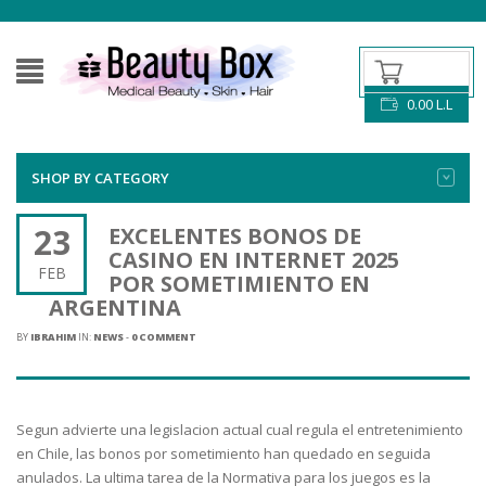
0.00
L.L
SHOP BY CATEGORY
23
EXCELENTES BONOS DE
CASINO EN INTERNET 2025
FEB
POR SOMETIMIENTO EN
ARGENTINA
BY
IBRAHIM
IN:
NEWS
-
0 COMMENT
Segun advierte una legislacion actual cual regula el entretenimiento
en Chile, las bonos por sometimiento han quedado en seguida
anulados. La ultima tarea de la Normativa para los juegos es la