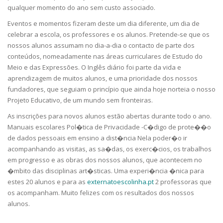
qualquer momento do ano sem custo associado.
Eventos e momentos fizeram deste um dia diferente, um dia de
celebrar a escola, os professores e os alunos. Pretende-se que os
nossos alunos assumam no dia-a-dia o contacto de parte dos
conteúdos, nomeadamente nas áreas curriculares de Estudo do
Meio e das Expressões. O Inglês diário foi parte da vida e
aprendizagem de muitos alunos, e uma prioridade dos nossos
fundadores, que seguiam o princípio que ainda hoje norteia o nosso
Projeto Educativo, de um mundo sem fronteiras.
As inscrições para novos alunos estão abertas durante todo o ano.
Manuais escolares Pol�tica de Privacidade -C�digo de prote��o
de dados pessoais em ensino a dist�ncia Nela poder�o ir
acompanhando as visitas, as sa�das, os exerc�cios, os trabalhos
em progresso e as obras dos nossos alunos, que acontecem no
�mbito das disciplinas art�sticas. Uma experi�ncia �nica para
estes 20 alunos e para as
externatoescolinha.pt
2 professoras que
os acompanham. Muito felizes com os resultados dos nossos
alunos.