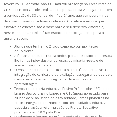
fevereiro. O Externato João XXIII marcou presença no Corta-Mato da
CLDE de Lisboa Cidade, realizado no passado dia 23 de janeiro, com
a participação de 30 alunos, do 1.º ao 9.º ano, que competiram nas
diversas provas individuais e coletivas. O afeto e aternura que
envolve as crianças são a base para o seu desenvolvimento e,
nesse sentido a Creche é um espaço de encorajamento para a
aprendizagem.
Alunos que tenham o 2º ciclo completo ou habilitação
equivalente.
A fantasia de quem nunca andou por aquele sítio, emprestou-
lhe famas indevidas, tenebrosas, de miséria negra e de
vileza turva, que não tem.
O ensino Secundário do Externato Frei Luís de Sousa visa a
integração do currículo e da avaliação, assegurando que esta
constitua um elemento regulador do ensino e da
aprendizagem.
Temos como oferta educativa Ensino Pré-escolar, 1º Ciclo do
Ensino Básico, Ensino Especial e OTL (apoio ao estudo para
alunos do 5º ao 9º ano de escolaridade).Fomos pioneiros no
ensino integrado de crianças com necessidades educativas
especiais, após a reformulação do Projeto Educativo
promovida em 1971 pela Dra.
Igualmente relevante na prática pedagógica deste ciclo é a