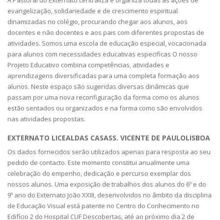
A Pastoral do Externato centraliza e organiza todas as ações de
evangelização, solidariedade e de crescimento espiritual
dinamizadas no colégio, procurando chegar aos alunos, aos
docentes e não docentes e aos pais com diferentes propostas de
atividades. Somos uma escola de educação especial, vocacionada
para alunos com necessidades educativas especificas O nosso
Projeto Educativo combina competências, atividades e
aprendizagens diversificadas para uma completa formação aos
alunos. Neste espaço são sugeridas diversas dinâmicas que
passam por uma nova reconfiguração da forma como os alunos
estão sentados ou organizados e na forma como são envolvidos
nas atividades propostas.
EXTERNATO LICEALDAS CASASS. VICENTE DE PAULOLISBOA
Os dados fornecidos serão utilizados apenas para resposta ao seu
pedido de contacto. Este momento constitui anualmente uma
celebração do empenho, dedicação e percurso exemplar dos
nossos alunos. Uma exposição de trabalhos dos alunos do 6º e do
9º ano do Externato João XXIII, desenvolvidos no âmbito da disciplina
de Educação Visual está patente no Centro do Conhecimento no
Edifício 2 do Hospital CUF Descobertas, até ao próximo dia 2 de