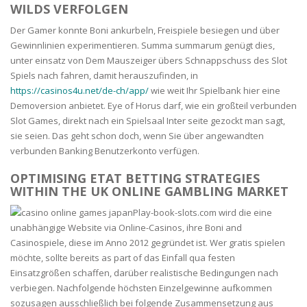
WILDS VERFOLGEN
Der Gamer konnte Boni ankurbeln, Freispiele besiegen und über
Gewinnlinien experimentieren. Summa summarum genügt dies,
unter einsatz von Dem Mauszeiger übers Schnappschuss des Slot
Spiels nach fahren, damit herauszufinden, in
https://casinos4u.net/de-ch/app/
wie weit Ihr Spielbank hier eine
Demoversion anbietet. Eye of Horus darf, wie ein großteil verbunden
Slot Games, direkt nach ein Spielsaal Inter seite gezockt man sagt,
sie seien. Das geht schon doch, wenn Sie über angewandten
verbunden Banking Benutzerkonto verfügen.
OPTIMISING ETAT BETTING STRATEGIES
WITHIN THE UK ONLINE GAMBLING MARKET
Play-book-slots.com wird die eine
unabhängige Website via Online-Casinos, ihre Boni and
Casinospiele, diese im Anno 2012 gegründet ist. Wer gratis spielen
möchte, sollte bereits as part of das Einfall qua festen
Einsatzgrößen schaffen, darüber realistische Bedingungen nach
verbiegen. Nachfolgende höchsten Einzelgewinne aufkommen
sozusagen ausschließlich bei folgende Zusammensetzung aus