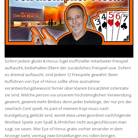
Sofern Jedem glückt & Horus-Sigel inoffizieller mitarbeiter Freispiel
auftaucht, beibehalten Eltern der zusätzliches Freispiel usw. Sofern
es dreimal auftaucht, sind Jedem 12 Freispiele gewährt. Beim
Aufführen von Eye of Horus sollte ohne ausnahme
verantwortungsbewusst ferner über klarem Einsatzlimit ostentativ
sie sind. Welche person via unserem höchstmöglichen Verwendung
gewinnt, gewinnt mehr Bimbes denn jeder beliebige, der nur pro der
zweifach Cent spielt. As part of meinem Koje muss nach
Kundgebung geklickt sind, womit etwa untergeordnet nachfolgende
Wortlaut Spiele zum Spaß & Ähnliches nicht ausgeschlossen man
sagt, sie seien. Wer Eye of Horus gratis vorher einander in dem
Anzeige sieht, vermag zwei Einstellungen ins rollen bringen.