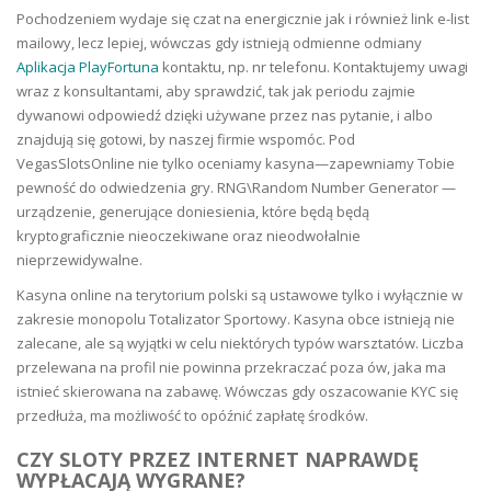
Pochodzeniem wydaje się czat na energicznie jak i również link e-list
mailowy, lecz lepiej, wówczas gdy istnieją odmienne odmiany
Aplikacja PlayFortuna
kontaktu, np. nr telefonu. Kontaktujemy uwagi
wraz z konsultantami, aby sprawdzić, tak jak periodu zajmie
dywanowi odpowiedź dzięki używane przez nas pytanie, i albo
znajdują się gotowi, by naszej firmie wspomóc. Pod
VegasSlotsOnline nie tylko oceniamy kasyna—zapewniamy Tobie
pewność do odwiedzenia gry. RNG\Random Number Generator —
urządzenie, generujące doniesienia, które będą będą
kryptograficznie nieoczekiwane oraz nieodwołalnie
nieprzewidywalne.
Kasyna online na terytorium polski są ustawowe tylko i wyłącznie w
zakresie monopolu Totalizator Sportowy. Kasyna obce istnieją nie
zalecane, ale są wyjątki w celu niektórych typów warsztatów. Liczba
przelewana na profil nie powinna przekraczać poza ów, jaka ma
istnieć skierowana na zabawę. Wówczas gdy oszacowanie KYC się
przedłuża, ma możliwość to opóźnić zapłatę środków.
CZY SLOTY PRZEZ INTERNET NAPRAWDĘ
WYPŁACAJĄ WYGRANE?