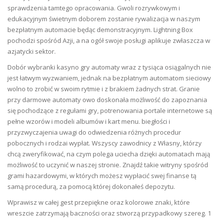
sprawdzenia tamtego opracowania. Gwoli rozrywkowym i
edukacyjnym świetnym doborem zostanie rywalizacja w naszym
bezpłatnym automacie będąc demonstracyjnym. Lightning Box
pochodzi spośród Azji, a na ogół swoje posługi aplikuje zwłaszcza w
azjatycki sektor.
Dobór wybranki kasyno gry automaty wraz z tysiąca osiągalnych nie
jest łatwym wyzwaniem, jednak na bezpłatnym automatom sieciowy
wolno to zrobić w swoim rytmie i z brakiem żadnych strat. Granie
przy darmowe automaty owo doskonała możliwość do zapoznania
się pochodzące z regułami gry, potrenowania portale internetowe są
pełne wzorów i modeli albumów i kart menu. biegłości i
przyzwyczajenia uwagi do odwiedzenia różnych procedur
pobocznych i rodzai wypłat. Wszyscy zawodnicy z Własny, którzy
chcą zweryfikować, na czym polega uciecha dzięki automatach mają
możliwość to uczynić w naszej stronie. Znajdź takie witryny spośród
grami hazardowymi, w których możesz wypłacić swej finanse tą
samą procedurą, za pomocą której dokonałeś depozytu.
Wprawisz w całej gest przepiękne oraz kolorowe znaki, które
wreszcie zatrzymają baczności oraz stworzą przypadkowy szereg. 1