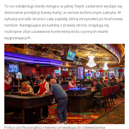
To nic odrębnego kiedy minigra, w jakiej Twym zadaniem wydaje się
dokonanie predykcji barwy karty, w sensie technicznym zakryta. W
sytuacji porażki stracisz całą zapłatę, którą otrzymałeś po krańcowej
rundzie. Następujące posadzkę z prawej strony znajdują się
roztropne zbyt ustawienie konkretnej ilości czynnych miarki
wygrywających.
Polscy profesjonaliści również prowokują do odwiedzenia