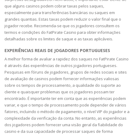
que alguns casinos podem cobrar taxas pelos saques,
especialmente para transferências bancárias ou saques em
grandes quantias. Estas taxas podem reduzir o valor final que o
jogador recebe. Recomenda-se que os jogadores consultem os
termos e condições do FatPirate Casino para obter informações
detalhadas sobre os limites de saque e as taxas aplicáveis.
EXPERIÊNCIAS REAIS DE JOGADORES PORTUGUESES
A melhor forma de avaliar a rapidez dos saques no FatPirate Casino
é através das experiências de outros jogadores portugueses.
Pesquisas em fóruns de jogadores, grupos de redes sociais e sites
de avaliação de casinos podem fornecer informações valiosas
sobre os tempos de processamento, a qualidade do suporte ao
cliente e quaisquer problemas que os jogadores possam ter
encontrado. É importante ter em conta que as experiências podem
variar, e que o tempo de processamento pode depender de vários
fatores, incluindo o método de pagamento, o nível VIP do jogador e a
complexidade da verificação da conta. No entanto, as experiências
dos jogadores podem fornecer uma visão geral da fiabilidade do
casino e da sua capacidade de processar saques de forma