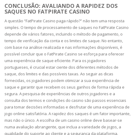
CONCLUSÃO: AVALIANDO A RAPIDEZ DOS
SAQUES NO FATPIRATE CASINO
A questão “FatPirate Casino paga rápido?” não tem uma resposta
simples. O tempo de processamento de saques no FatPirate Casino
depende de vários fatores, incluindo o método de pagamento, o
tempo de verificação da conta e os limites de saque. No entanto,
com base na análise realizada e nas informações disponíveis, é
possível concluir que o FatPirate Casino se esforça para oferecer
uma experiência de saque eficiente. Para os jogadores
portugueses, é crucial estar ciente dos diferentes métodos de
saque, dos limites e das possíveis taxas. Ao seguir as dicas
fornecidas, os jogadores podem otimizar a sua experiência de
saque e garantir que recebem os seus ganhos de forma rápida e
segura. A pesquisa de experiências de outros jogadores e a
consulta dos termos e condições do casino são passos essenciais
para tomar decisões informadas e desfrutar de uma experiência de
jogo online satisfatória. A rapidez dos saques é um fator importante,
mas não o único. A escolha de um casino online deve basear-se
numa avaliação abrangente, que inclua a variedade de jogos, a
qualidade do suporte ao cliente e a segurança da plataforma.