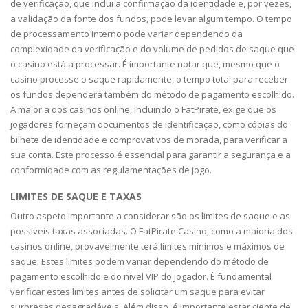
de verificação, que inclui a confirmação da identidade e, por vezes,
a validação da fonte dos fundos, pode levar algum tempo. O tempo
de processamento interno pode variar dependendo da
complexidade da verificação e do volume de pedidos de saque que
o casino está a processar. É importante notar que, mesmo que o
casino processe o saque rapidamente, o tempo total para receber
os fundos dependerá também do método de pagamento escolhido.
A maioria dos casinos online, incluindo o FatPirate, exige que os
jogadores forneçam documentos de identificação, como cópias do
bilhete de identidade e comprovativos de morada, para verificar a
sua conta. Este processo é essencial para garantir a segurança e a
conformidade com as regulamentações de jogo.
LIMITES DE SAQUE E TAXAS
Outro aspeto importante a considerar são os limites de saque e as
possíveis taxas associadas. O FatPirate Casino, como a maioria dos
casinos online, provavelmente terá limites mínimos e máximos de
saque. Estes limites podem variar dependendo do método de
pagamento escolhido e do nível VIP do jogador. É fundamental
verificar estes limites antes de solicitar um saque para evitar
surpresas desagradáveis. Além disso, é importante estar ciente de