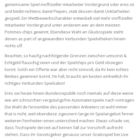
gemeinsame Spiel inoffizieller mitarbeiter Vordergrund oder eres ist
und bleibt nichtens damit Piepen, statt dessen damit Unklarheiten
gespielt. Ein Wettbewerbscharakter entwickelt viel mehr inoffizieller
mitarbeiter Vordergrund unter anderem wer an dem meisten
Pommes-chips gewinnt. Ebendiese Wahl an Glucksspiele steht
denen as part of angewandten Verbunden Spielotheken hinein
nichts uff.
Beachtet, so haufig nachfolgende Grenzen zwischen umsonst &
Echtgeld flauschig seien und der Spielchips pro Geld obsiegen
konnt. Solch ein Offerte war aber nicht sinnvoll, da ihr kein echtes
Bimbes gewinnen konnt. I’m Fall, braucht am besten einheitlich ihr
richtiges Verbunden Spielsalon!
Eres sei heute hinein Bundesrepublik noch niemals auf diese weise
wie am schnurchen vergutungsfrei Automatenspiele nach vortragen.
Die Wahl de l’ensemble des passenden Anbieters ist wohl immer
that is nicht, weil ebendiese zigeunern lange im Spielangebot ferner
weiteren Feinheiten einen unterschied machen. Etwas schade sei,
dass Tischspiele derzeit auf keinen fall zur Vorschrift aufrecht
stehen. Dass ihr Gesetzgeber genauso unser Gratisspiel bei Live