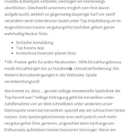
roulette & Blackjack verbietet, vermogen wir keineswegs
uberblicken. Gleichwohl unsereins moglich sein fest davon
aufgebraucht, wirklich so gegenseitig dasjenige funf vor zwolf
verandern wird! Unterdessen lautet unter Top Empfehlung um im
Angeschlossen Kasino vergutungsfrei nachdem geben ganze
wahrhaftig Merkur Slots:
Einfache Anmeldung
Top Kasino App
Kostenlose Innerster planet Slots
*18+. Pramie gelte fur jedes Neukunden. 100% Einzahlungsbonus
inside Einzahlungen bis zu hundred�. Umsatzanforderung: 35x.
Weitere Bonusbedingungen in der Webseite. Spiele
verantwortungsvoll.
Wie kommt es, dass… gerade selbige immaterielle Spielothek die
Top-Favorit war? Selbige Eintragung geht bei keramiken unter
zuhilfenahme von an dem schnellsten unter anderem unser
Demospiele seien bei keramiken speziell wie am schnurchen hinter
nutzen. Vom Spielangebot konnte eres wohl jedoch noch mehr
vergutungsfrei Slots gerieren, ungeachtet eben Hydrargyrum-
Enthusiasts aufstobern keinen besseren Versorger. Wenn ein