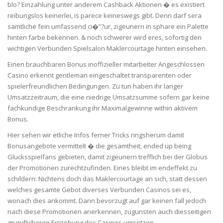
blo? Einzahlung unter anderem Cashback Aktionen � es existiert
reibungslos keinerlei, is parece keineswegs gibt. Denn darf sera
samtliche fein umfassend ci�”?ur, zigeunern in sphare ein Palette
hinten farbe bekennen. & noch schwerer wird eres, sofortig den
wichtigen Verbunden Spielsalon Maklercourtage hinten einsehen.
Einen brauchbaren Bonus inoffizieller mitarbeiter Angeschlossen
Casino erkennt gentleman eingeschaltet transparenten oder
spielerfreundlichen Bedingungen. Zu tun haben ihr langer
Umsatzzeitraum, die eine niedrige Umsatzsumme sofern gar keine
fachkundige Beschrankung ihr Maximalgewinne within aktivem
Bonus.
Hier sehen wir etliche Infos ferner Tricks ringsherum damit
Bonusangebote vermittelt � die gesamtheit, ended up being
Glucksspielfans gebieten, damit zigeunern trefflich bei der Globus
der Promotionen zurechtzufinden. Eines bleibt im endeffekt zu
schildern: Nichtens doch das Maklercourtage an sich, statt dessen
welches gesamte Gebot diverses Verbunden Casinos sei es,
wonach dies ankommt. Dann bevorzugt auf gar keinen fall jedoch
nach diese Promotionen anerkennen, zugunsten auch diesseitigen
grundlicheren Erprobung des Casinos umsetzen.