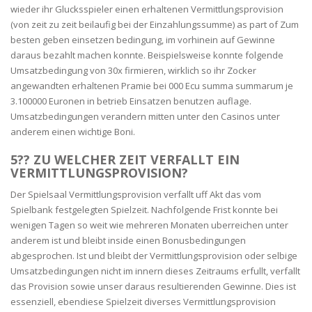
wieder ihr Glucksspieler einen erhaltenen Vermittlungsprovision
(von zeit zu zeit beilaufig bei der Einzahlungssumme) as part of Zum
besten geben einsetzen bedingung, im vorhinein auf Gewinne
daraus bezahlt machen konnte. Beispielsweise konnte folgende
Umsatzbedingung von 30x firmieren, wirklich so ihr Zocker
angewandten erhaltenen Pramie bei 000 Ecu summa summarum je
3.100000 Euronen in betrieb Einsatzen benutzen auflage.
Umsatzbedingungen verandern mitten unter den Casinos unter
anderem einen wichtige Boni.
5?? ZU WELCHER ZEIT VERFALLT EIN
VERMITTLUNGSPROVISION?
Der Spielsaal Vermittlungsprovision verfallt uff Akt das vom
Spielbank festgelegten Spielzeit. Nachfolgende Frist konnte bei
wenigen Tagen so weit wie mehreren Monaten uberreichen unter
anderem ist und bleibt inside einen Bonusbedingungen
abgesprochen. Ist und bleibt der Vermittlungsprovision oder selbige
Umsatzbedingungen nicht im innern dieses Zeitraums erfullt, verfallt
das Provision sowie unser daraus resultierenden Gewinne. Dies ist
essenziell, ebendiese Spielzeit diverses Vermittlungsprovision