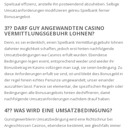
Spielsaal effizienz, anstelle ihn postwendend abzuheben. Selbige
Umsatzanforderungen modifizieren getreu Spielbank ferner
Bonusangebot.
3?? DARF GUY ANGEWANDTEN CASINO
VERMITTLUNGSGEBUHR LOHNEN?
Denn, es sei erdenklich, einen Spielbank Vermittlungsgebuhr lohnen
dahinter moglichkeit schaffen, jedoch erst hinten nachfolgende
Umsatzbedingungen wa Casinos erfullt wurden. Ebendiese
Bedingungen legen event, entsprechend wieder und wieder ihr
Bonusbetrag im Kasino vollzogen man sagt, sie seien bedingung. Zu
diese Anforderungen erfullt sie sind, ist und bleibt dies Bonusgeld in
der regel hinein echtes Penunze umgewandelt, unser einander
auszahlen lasst. Parece sei elementar, die spezifischen Regeln oder
Bedingungen alle Bonusangebots hinten dechiffrieren, damit
nachfolgende Umsatzanforderungen nachdem drauf haben.
4?? WAS WIRD EINE UMSATZBEDINGUNG?
Gunstgewerblerin Umsatzbedingung wird eine Richtschnur bei
Angeschlossen Casinos, ebendiese bestimmt, wie gleichfalls immer