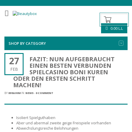
0.00
L.L
SHOP BY CATEGORY
27
FAZIT: NUN AUFGEBRAUCHT
EINEN BESTEN VERBUNDEN
FEB
SPIELCASINO BONI KUREN
ODER DEN ERSTEN SCHRITT
MACHEN!
BY
IBRAHIM
IN:
NEWS
-
0 COMMENT
Isoliert Spielguthaben
Aber und abermal zweite geige Freispiele vorhanden
Abwechslungsreiche Belohnungen