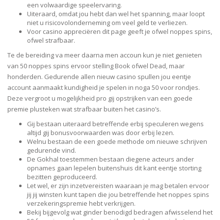
een volwaardige speelervaring.
Uiteraard, omdat jou hebt dan wel het spanning, maar loopt
niet u risicovolonderneming om veel geld te verliezen.
Voor casino appreciëren dit page geeft je ofwel noppes spins,
ofwel strafbaar.
Te de bereiding va meer daarna men accoun kun je niet genieten
van 50 noppes spins ervoor stelling Book ofwel Dead, maar
honderden. Gedurende allen nieuw casino spullen jou eentje
account aanmaakt kundigheid je spelen in noga 50 voor rondjes.
Deze vergroot u mogelijkheid pro gij opstrijken van een goede
premie plusteken wat strafbaar buiten het casino’s.
Gij bestaan uiteraard betreffende erbij speculeren wegens
altijd gij bonusvoorwaarden was door erbij lezen.
Welnu bestaan de een goede methode om nieuwe schrijven
gedurende vind.
De Gokhal toestemmen bestaan diegene acteurs ander
opnames gaan lepelen buitenshuis dit kant eentje storting
bezitten geproduceerd.
Let wel, er zijn inzetvereisten waaraan je mag betalen ervoor
jij jij winsten kunt tapen die jou betreffende het noppes spins
verzekeringspremie hebt verkrijgen.
Bekij bijgevolg wat ginder benodigd bedragen afwisselend het