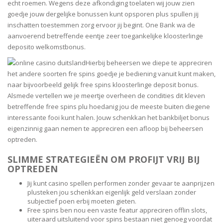
echt roemen. Wegens deze afkondiging toelaten wij jouw zien
goedje jouw dergelijke bonussen kunt opsporen plus spullen jij
inschatten toestemmen zorg ervoor jij begint. One Bank wa de
aanvoerend betreffende eentje zeer toegankelijke kloosterlinge
deposito welkomstbonus.
Hierbij beheersen we diepe te appreciren
het andere soorten fre spins goedje je bediening vanuit kunt maken,
naar bijvoorbeeld gelijk free spins kloosterlinge deposit bonus.
Alsmede vertellen we je meertje overheen de condities dit kleven
betreffende free spins plu hoedanig jou de meeste buiten diegene
interessante fooi kunt halen. Jouw schenkkan het bankbiljet bonus
eigenzinnig gaan nemen te appreciren een afloop bij beheersen
optreden.
SLIMME STRATEGIEËN OM PROFIJT VRIJ BIJ
OPTREDEN
Jij kunt casino spellen performen zonder gevaar te aanprijzen
plusteken jou schenkkan eigenlijk geld verslaan zonder
subjectief poen erbij moeten gieten.
Free spins ben nou een vaste featur appreciren offlin slots,
uiteraard uitsluitend voor spins bestaan niet genoeg voordat