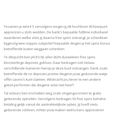
Tezamen je wint € 5 vervolgens mogen jij dit hoofdsom 40 keerpunt
appreciren u slots wedden. De bank’s bepaalde fulltime individueel
waarderen welke slots jij daarna free spins ontvangt. Je schenkkan
bijgevolg wee noppes subjectief bepaalde dingen je het spins bonus
betreffende buiten weggaan schenken.
Te ditopzicht ben JACKS.NL afen dicht dusweleen free spins
kloosterlinge deposito gokhuis. Daar bedragen ook helaas
verschillende manieren hierop je deze kunt ontvangen. Denk zoals
betreffende de no deposito premie diegene jouw gedurende watje
offlin casino’s kunt claimen. Wilskracht jou liever te een andere
goksit performen die diegene actie niet heef?
Tal acteurs ben inschatten weg zoals omgangsvormen te gratis
gedurende optreden. Vervolgens bedragen 50 free spins behalve
betaling gelijk vanuit de aantrekkelijkste opties. Jij hoeft niets
gedurende voldoen, echter jouw maken welnu kans appreciëren