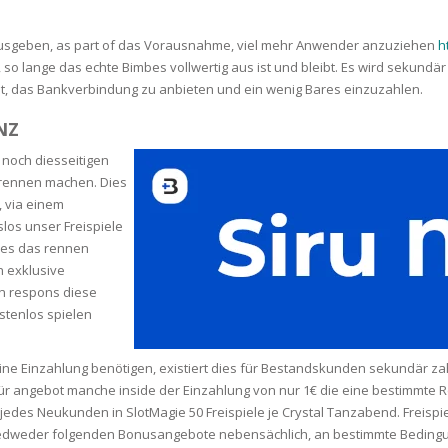
SOAPS
RE
NG & MAKE-UP
le ausgeben, as part of das Vorausnahme, viel mehr Anwender anzuziehen
h
R
t, so lange das echte Bimbes vollwertig aus ist und bleibt. Es wird sekun
TICS
ht, das Bankverbindung zu anbieten und ein wenig Bares einzuzahlen.
OTECTION
 TO
WASH
NZ
TION SKIN
IONNER
 noch diesseitigen
RUSH &
rennen machen. Dies
TION TO OILY
PASTE
, via einem
los unser Freispiele
res das rennen
EING
 exklusive
nn respons diese
Y OR ATOPIC
stenlos spielen
eine Einzahlung benötigen, existiert dies für Bestandskunden sekundär z
AIR
r angebot manche inside der Einzahlung von nur 1€ die eine bestimmte 
jedes Neukunden in SlotMagie 50 Freispiele je Crystal Tanzabend. Freispi
ONE SKIN
jedweder folgenden Bonusangebote nebensächlich, an bestimmte Beding