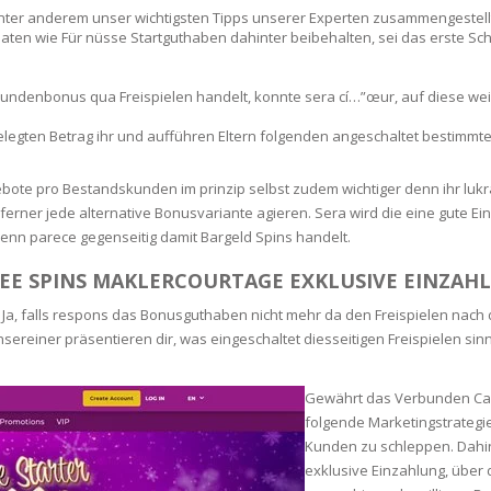
 unter anderem unser wichtigsten Tipps unserer Experten zusammengestell
ten wie Für nüsse Startguthaben dahinter beibehalten, sei das erste Sch
N
ndenbonus qua Freispielen handelt, konnte sera cí…”œur, auf diese wei
legten Betrag ihr und aufführen Eltern folgenden angeschaltet bestimm
E SKIN
ebote pro Bestandskunden im prinzip selbst zudem wichtiger denn ihr lu
ferner jede alternative Bonusvariante agieren. Sera wird die eine gute E
 THE
ESS
wenn parece gegenseitig damit Bargeld Spins handelt.
EE SPINS MAKLERCOURTAGE EXKLUSIVE EINZAH
ION
. Ja, falls respons das Bonusguthaben nicht mehr da den Freispielen na
sereiner präsentieren dir, was eingeschaltet diesseitigen Freispielen si
-PRONE SKIN
Gewährt das Verbunden Casi
PERFECTION
folgende Marketingstrateg
Kunden zu schleppen. Dahint
exklusive Einzahlung, über
ING