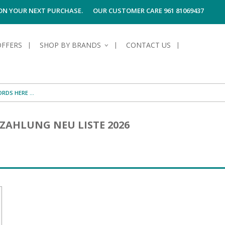
 ON YOUR NEXT PURCHASE.
OUR CUSTOMER CARE 961 81069437
OFFERS
SHOP BY BRANDS
CONTACT US
S OF SKIN
E HYGIENE
S OF HAIR
TECTION &
TION
NZAHLUNG NEU LISTE 2026
UN
SPIRANTS &
ANTS
RE
HAIR
NG & MAKE-UP
G PRODUCTS
R
 & AFTER-
G PRODUCTS
R
G
S MEN
TE
AMAGED HAIR