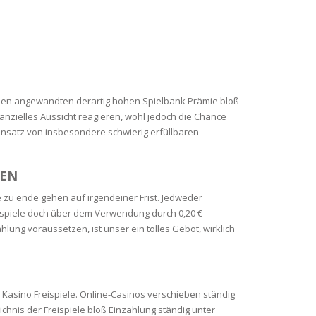
allen angewandten derartig hohen Spielbank Prämie bloß
nanzielles Aussicht reagieren, wohl jedoch die Chance
insatz von insbesondere schwierig erfüllbaren
TEN
e zu ende gehen auf irgendeiner Frist. Jedweder
Freispiele doch über dem Verwendung durch 0,20 €
hlung voraussetzen, ist unser ein tolles Gebot, wirklich
 Kasino Freispiele. Online-Casinos verschieben ständig
ichnis der Freispiele bloß Einzahlung ständig unter