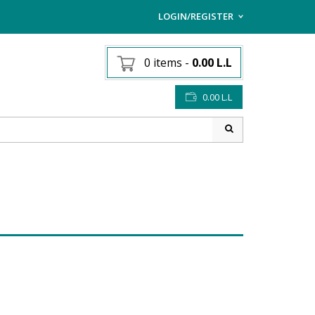
LOGIN/REGISTER
I ALREADY HAVE AN AC
0 items
-
0.00
L.L
Username or email address
*
0.00
L.L
Password
*
Lost password?
Sign up
NEW CUSTOMER ?