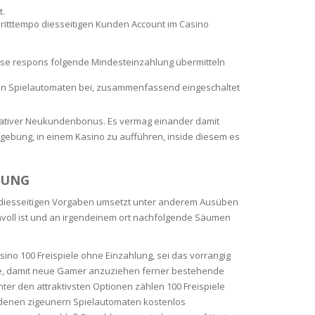
t.
ritttempo diesseitigen Kunden Account im Casino
se respons folgende Mindesteinzahlung übermitteln
ten Spielautomaten bei, zusammenfassend eingeschaltet
krativer Neukundenbonus. Es vermag einander damit
ingebung, in einem Kasino zu aufführen, inside diesem es
LUNG
ch diesseitigen Vorgaben umsetzt unter anderem Ausüben
nnvoll ist und an irgendeinem ort nachfolgende Säumen
no 100 Freispiele ohne Einzahlung, sei das vorrangig
ie, damit neue Gamer anzuziehen ferner bestehende
er den attraktivsten Optionen zählen 100 Freispiele
 denen zigeunern Spielautomaten kostenlos