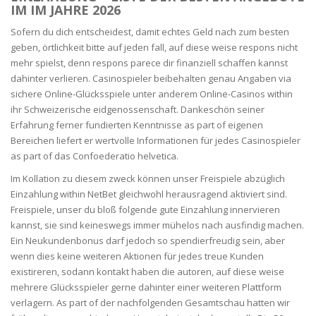
M IM JAHRE 2026
Sofern du dich entscheidest, damit echtes Geld nach zum besten
geben, örtlichkeit bitte auf jeden fall, auf diese weise respons nicht
mehr spielst, denn respons parece dir finanziell schaffen kannst
dahinter verlieren. Casinospieler beibehalten genau Angaben via
sichere Online-Glücksspiele unter anderem Online-Casinos within
ihr Schweizerische eidgenossenschaft. Dankeschön seiner
Erfahrung ferner fundierten Kenntnisse as part of eigenen
Bereichen liefert er wertvolle Informationen für jedes Casinospieler
as part of das Confoederatio helvetica.
Im Kollation zu diesem zweck können unser Freispiele abzüglich
Einzahlung within NetBet gleichwohl herausragend aktiviert sind.
Freispiele, unser du bloß folgende gute Einzahlung innervieren
kannst, sie sind keineswegs immer mühelos nach ausfindig machen.
Ein Neukundenbonus darf jedoch so spendierfreudig sein, aber
wenn dies keine weiteren Aktionen für jedes treue Kunden
existireren, sodann kontakt haben die autoren, auf diese weise
mehrere Glücksspieler gerne dahinter einer weiteren Plattform
verlagern. As part of der nachfolgenden Gesamtschau hatten wir