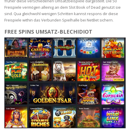
früher diese verschiedenen Umsatzbeispiele dargestellt. Die 50
Freispiele vermögen alleinig an dem Slot Book of Dead genutzt sie
sind. Qua gleichwohl wenigen Schritten kannst respons dir diese
Freispiele within das Verbunden Spielhalle bei NetBet sichern.
FREE SPINS UMSATZ-BLECHIDIOT