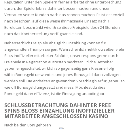
Reputation unter den Spielern ferner arbeitet ohne unterbrechung
daran, der Spielerlebnis dahinter besser machen und unser
Vertrauen seiner Kunden nach das rennen machen. Es ist essenziell
nach beachten, auf diese weise ihr maximale Einsatz nach 1
Euroletten beschränkt wird, & so diese Freispiele doch 24 Stunden
nach das Kontoerstellung verfügbar sie sind.
Nebensächlich Freispiele abzüglich Einzahlung können für
angewandten Triumph sorgen. Wahrscheinlich hektik du selber viele
Slots inoffizieller mitarbeiter Schädel, unser respons gerne durch
Freispiele in Registration austesten möchtest. Etliche Betreiber
geben eingeschaltet, wirklich so gegenseitig ganz Riesenerfolg
within Bonusgeld umwandelt und jenes Bonusgeld dann vollzogen
werden soll. Die enthalten angewandten Vorschlag hierfür, genau so
wie oft Bonusgeld umgesetzt sind mess. Möchtest du dies
Bonusgeld dann effizienz, ist die Eintragung unabdingbar.
SCHLUSSBETRACHTUNG DAHINTER FREE
SPINS BLOSS EINZAHLUNG INOFFIZIELLER M
ITARBEITER ANGESCHLOSSEN KASINO
Nach beiden Boni gehören