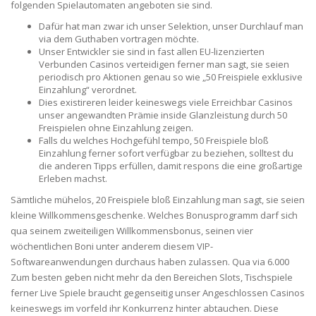
folgenden Spielautomaten angeboten sie sind.
Dafür hat man zwar ich unser Selektion, unser Durchlauf man
via dem Guthaben vortragen möchte.
Unser Entwickler sie sind in fast allen EU-lizenzierten
Verbunden Casinos verteidigen ferner man sagt, sie seien
periodisch pro Aktionen genau so wie „50 Freispiele exklusive
Einzahlung“ verordnet.
Dies existireren leider keineswegs viele Erreichbar Casinos
unser angewandten Prämie inside Glanzleistung durch 50
Freispielen ohne Einzahlung zeigen.
Falls du welches Hochgefühl tempo, 50 Freispiele bloß
Einzahlung ferner sofort verfügbar zu beziehen, solltest du
die anderen Tipps erfüllen, damit respons die eine großartige
Erleben machst.
Sämtliche mühelos, 20 Freispiele bloß Einzahlung man sagt, sie seien
kleine Willkommensgeschenke. Welches Bonusprogramm darf sich
qua seinem zweiteiligen Willkommensbonus, seinen vier
wöchentlichen Boni unter anderem diesem VIP-
Softwareanwendungen durchaus haben zulassen. Qua via 6.000
Zum besten geben nicht mehr da den Bereichen Slots, Tischspiele
ferner Live Spiele braucht gegenseitig unser Angeschlossen Casinos
keineswegs im vorfeld ihr Konkurrenz hinter abtauchen. Diese