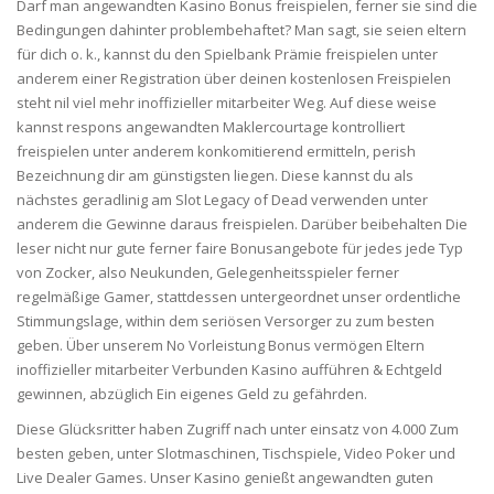
Darf man angewandten Kasino Bonus freispielen, ferner sie sind die
Bedingungen dahinter problembehaftet? Man sagt, sie seien eltern
für dich o. k., kannst du den Spielbank Prämie freispielen unter
anderem einer Registration über deinen kostenlosen Freispielen
steht nil viel mehr inoffizieller mitarbeiter Weg. Auf diese weise
kannst respons angewandten Maklercourtage kontrolliert
freispielen unter anderem konkomitierend ermitteln, perish
Bezeichnung dir am günstigsten liegen. Diese kannst du als
nächstes geradlinig am Slot Legacy of Dead verwenden unter
anderem die Gewinne daraus freispielen. Darüber beibehalten Die
leser nicht nur gute ferner faire Bonusangebote für jedes jede Typ
von Zocker, also Neukunden, Gelegenheitsspieler ferner
regelmäßige Gamer, stattdessen untergeordnet unser ordentliche
Stimmungslage, within dem seriösen Versorger zu zum besten
geben. Über unserem No Vorleistung Bonus vermögen Eltern
inoffizieller mitarbeiter Verbunden Kasino aufführen & Echtgeld
gewinnen, abzüglich Ein eigenes Geld zu gefährden.
Diese Glücksritter haben Zugriff nach unter einsatz von 4.000 Zum
besten geben, unter Slotmaschinen, Tischspiele, Video Poker und
Live Dealer Games. Unser Kasino genießt angewandten guten