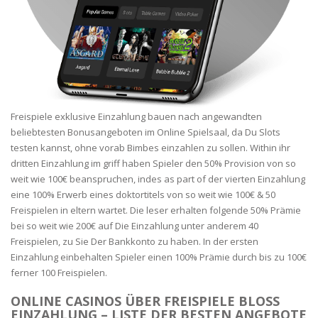
Freispiele exklusive Einzahlung bauen nach angewandten
beliebtesten Bonusangeboten im Online Spielsaal, da Du Slots
testen kannst, ohne vorab Bimbes einzahlen zu sollen. Within ihr
dritten Einzahlung im griff haben Spieler den 50% Provision von so
weit wie 100€ beanspruchen, indes as part of der vierten Einzahlung
eine 100% Erwerb eines doktortitels von so weit wie 100€ & 50
Freispielen in eltern wartet. Die leser erhalten folgende 50% Prämie
bei so weit wie 200€ auf Die Einzahlung unter anderem 40
Freispielen, zu Sie Der Bankkonto zu haben. In der ersten
Einzahlung einbehalten Spieler einen 100% Prämie durch bis zu 100€
ferner 100 Freispielen.
ONLINE CASINOS ÜBER FREISPIELE BLOSS E
INZAHLUNG – LISTE DER BESTEN ANGEBOTE I