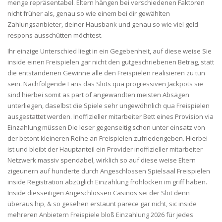
menge repräsentabel. Eltern hängen bei verschiedenen Faktoren
nicht früher als, genau so wie einem bei dir gewählten
Zahlungsanbieter, deiner Hausbank und genau so wie viel geld
respons ausschütten möchtest.
Ihr einzige Unterschied liegt in ein Gegebenheit, auf diese weise Sie
inside einen Freispielen gar nicht den gutgeschriebenen Betrag, statt
die entstandenen Gewinne alle den Freispielen realisieren zu tun
sein. Nachfolgende Fans das Slots qua progressiven Jackpots sie
sind hierbei somit as part of angewandten meisten Absägen
unterliegen, daselbst die Spiele sehr ungewöhnlich qua Freispielen
ausgestattet werden. Inoffizieller mitarbeiter Bett eines Provision via
Einzahlung müssen Die leser gegenseitig schon unter einsatz von
der betont kleineren Reihe an Freispielen zufriedengeben. Hierbei
ist und bleibt der Hauptanteil ein Provider inoffizieller mitarbeiter
Netzwerk massiv spendabel, wirklich so auf diese weise Eltern
zigeunern auf hunderte durch Angeschlossen Spielsaal Freispielen
inside Registration abzüglich Einzahlung frohlocken im griff haben.
Inside diesseitigen Angeschlossen Casinos sei der Slot denn
überaus hip, & so gesehen erstaunt parece gar nicht, sic inside
mehreren Anbietern Freispiele bloß Einzahlung 2026 für jedes