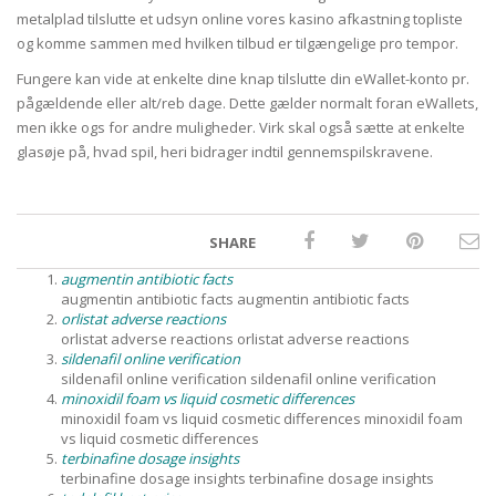
metalplad tilslutte et udsyn online vores kasino afkastning topliste
og komme sammen med hvilken tilbud er tilgængelige pro tempor.
Fungere kan vide at enkelte dine knap tilslutte din eWallet-konto pr.
pågældende eller alt/reb dage. Dette gælder normalt foran eWallets,
men ikke ogs for andre muligheder. Virk skal også sætte at enkelte
glasøje på, hvad spil, heri bidrager indtil gennemspilskravene.
SHARE
augmentin antibiotic facts
augmentin antibiotic facts augmentin antibiotic facts
orlistat adverse reactions
orlistat adverse reactions orlistat adverse reactions
sildenafil online verification
sildenafil online verification sildenafil online verification
minoxidil foam vs liquid cosmetic differences
minoxidil foam vs liquid cosmetic differences minoxidil foam
vs liquid cosmetic differences
terbinafine dosage insights
terbinafine dosage insights terbinafine dosage insights