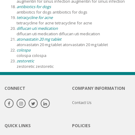
augmentin for sinus infection augmentin for sinus infection
antibiotics for dogs
antibiotics for dogs antibiotics for dogs
tetracycline for acne
tetracycline for acne tetracycline for acne
diflucan uti medication
diflucan uti medication diflucan uti medication
atorvastatin 20 mg tablet
atorvastatin 20 mg tablet atorvastatin 20 mg tablet
colospa
colospa colospa
zestoretic
zestoretic zestoretic
CONNECT
COMPANY INFORMATION
Contact Us
QUICK LINKS
POLICIES