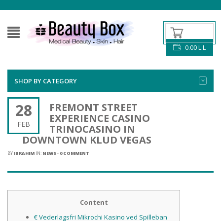
0.00
L.L
SHOP BY CATEGORY
28
FREMONT STREET
EXPERIENCE CASINO
FEB
TRINOCASINO IN
DOWNTOWN KLUD VEGAS
BY
IBRAHIM
IN:
NEWS
-
0 COMMENT
Content
€ Vederlagsfri Mikrochi Kasino ved Spilleban